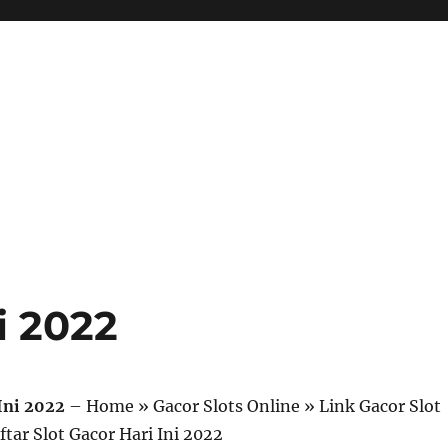
i 2022
Ini 2022
– Home » Gacor Slots Online » Link Gacor Slot
tar Slot Gacor Hari Ini 2022