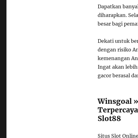
Dapatkan banya
diharapkan. Se
besar bagi pemai
Dekati untuk b
dengan risiko A
kemenangan And
Ingat akan lebi
gacor berasal d
Winsgoal » 
Terpercaya
Slot88
Situs Slot Onlin