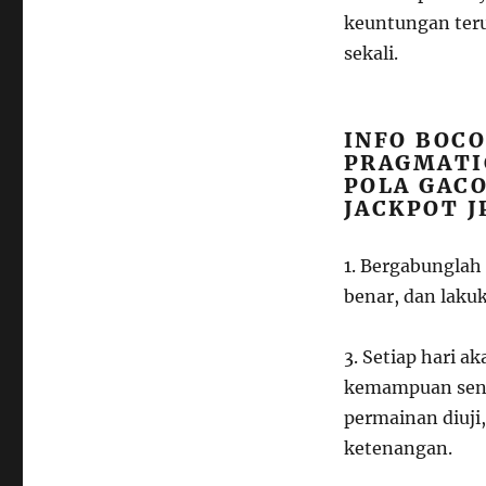
keuntungan teru
sekali.
INFO BOCO
PRAGMATI
POLA GAC
JACKPOT J
1. Bergabunglah
benar, dan lakuk
3. Setiap hari 
kemampuan sendi
permainan diuji
ketenangan.