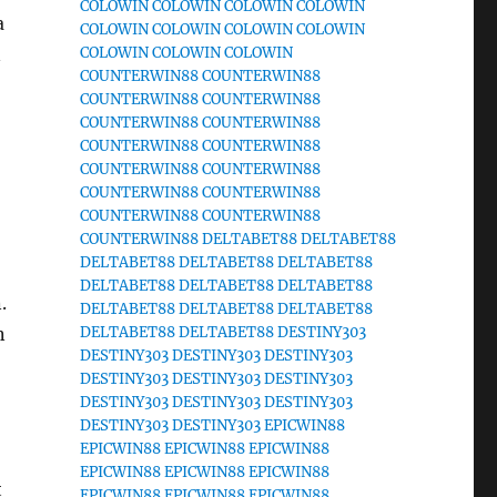
COLOWIN
COLOWIN
COLOWIN
COLOWIN
a
COLOWIN
COLOWIN
COLOWIN
COLOWIN
COLOWIN
COLOWIN
COLOWIN
n
COUNTERWIN88
COUNTERWIN88
COUNTERWIN88
COUNTERWIN88
COUNTERWIN88
COUNTERWIN88
COUNTERWIN88
COUNTERWIN88
COUNTERWIN88
COUNTERWIN88
COUNTERWIN88
COUNTERWIN88
COUNTERWIN88
COUNTERWIN88
COUNTERWIN88
DELTABET88
DELTABET88
DELTABET88
DELTABET88
DELTABET88
DELTABET88
DELTABET88
DELTABET88
.
DELTABET88
DELTABET88
DELTABET88
DELTABET88
DELTABET88
DESTINY303
n
DESTINY303
DESTINY303
DESTINY303
DESTINY303
DESTINY303
DESTINY303
DESTINY303
DESTINY303
DESTINY303
DESTINY303
DESTINY303
EPICWIN88
EPICWIN88
EPICWIN88
EPICWIN88
EPICWIN88
EPICWIN88
EPICWIN88
t
EPICWIN88
EPICWIN88
EPICWIN88