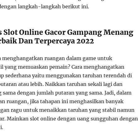
dengan langkah-langkah berikut ini.
us Slot Online Gacor Gampang Menang
erbaik Dan Terpercaya 2022
 menghangatkan ruangan dalam game untuk
il yang memuaskan pemain? Cara menghangatkan
up sederhana yaitu menggunakan taruhan terendah di
utaran atau lebih. Naikkan taruhan sekali lagi dan
g sama dengan jumlah putaran yang sama. Jadi, dalam
n ruangan, jika tahapan ini menghasilkan banyak
gan ragu untuk menaikkan taruhan yang stabil namun
ar. Mainkan slot online dengan uang sungguhan dengan
i.