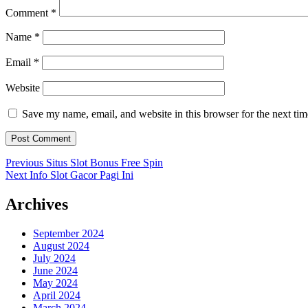
Comment
*
Name
*
Email
*
Website
Save my name, email, and website in this browser for the next ti
Post
Previous
Previous
Situs Slot Bonus Free Spin
Next
post:
Next
Info Slot Gacor Pagi Ini
navigation
post:
Archives
September 2024
August 2024
July 2024
June 2024
May 2024
April 2024
March 2024