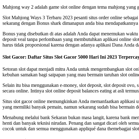
Mahjong way 2 adalah game slot online dengan tema mahjong yang gig
Slot Mahjong Ways 3 Terbaru 2023 pesanti situs order online sebagai 
sekarang dengan Bonus shark dimanapun anda bisa mendapatkannya se
Bonus yang disebutkan di atas adalah Anda dapat menemukan waktu ro
deposit veal tanpa perlombaan yang membutuhkan aplikasi online slot 
harus tidak proporsional karena dengan adanya aplikasi Dana Anda da
Slot Gacor: Daftar Situs Slot Gacor 5000 Hari Ini 2023 Terperca
Setoran slot dapat menjadi mitra Anda untuk mengembangkan slot online
kebuhan samakan bagi saipapan yang mau bermain taruhan slot online
Selain itu bisa menggunakan e-money, slot deposit, slot deposit ovo, sl
secara online. Intinya slot online deposit balances eating at asli term
Situs slot gacor online memungkinkan Anda memanfaatkan aplikasi u
yang memiliki banyak pemain, namun sekarang sudah bisa bermain deng
Menabung melalui bank Sekaran bukan masa langit, karena bank memil
henti dan banyak teknisi nirudan. Penang dan sangat dicari oleh semu
cocok untuk dan semua menggunakan appliqué dana themebagjai slot