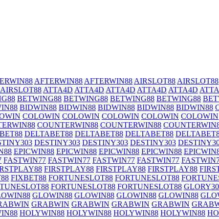
ERWIN88
AFTERWIN88
AFTERWIN88
AIRSLOT88
AIRSLOT88
AIRSLOT88
ATTA4D
ATTA4D
ATTA4D
ATTA4D
ATTA4D
ATT
NG88
BETWING88
BETWING88
BETWING88
BETWING88
BET
IN88
BIDWIN88
BIDWIN88
BIDWIN88
BIDWIN88
BIDWIN88
OWIN
COLOWIN
COLOWIN
COLOWIN
COLOWIN
COLOWIN
ERWIN88
COUNTERWIN88
COUNTERWIN88
COUNTERWIN
BET88
DELTABET88
DELTABET88
DELTABET88
DELTABET
STINY303
DESTINY303
DESTINY303
DESTINY303
DESTINY3
N88
EPICWIN88
EPICWIN88
EPICWIN88
EPICWIN88
EPICWIN
7
FASTWIN77
FASTWIN77
FASTWIN77
FASTWIN77
FASTWIN
IRSTPLAY88
FIRSTPLAY88
FIRSTPLAY88
FIRSTPLAY88
FIRS
88
FIXBET88
FORTUNESLOT88
FORTUNESLOT88
FORTUNE
TUNESLOT88
FORTUNESLOT88
FORTUNESLOT88
GLORY30
LOWIN88
GLOWIN88
GLOWIN88
GLOWIN88
GLOWIN88
GLO
RABWIN
GRABWIN
GRABWIN
GRABWIN
GRABWIN
GRABW
IN88
HOLYWIN88
HOLYWIN88
HOLYWIN88
HOLYWIN88
HO