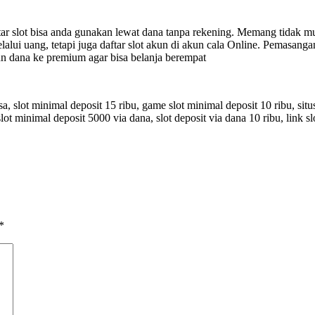
tar slot bisa anda gunakan lewat dana tanpa rekening. Memang tidak mu
lalui uang, tetapi juga daftar slot akun di akun cala Online. Pemasa
un dana ke premium agar bisa belanja berempat
a, slot minimal deposit 15 ribu, game slot minimal deposit 10 ribu, situs
lot minimal deposit 5000 via dana, slot deposit via dana 10 ribu, link sl
*