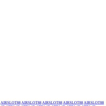
AIRSLOT88
AIRSLOT88
AIRSLOT88
AIRSLOT88
AIRSLOT88