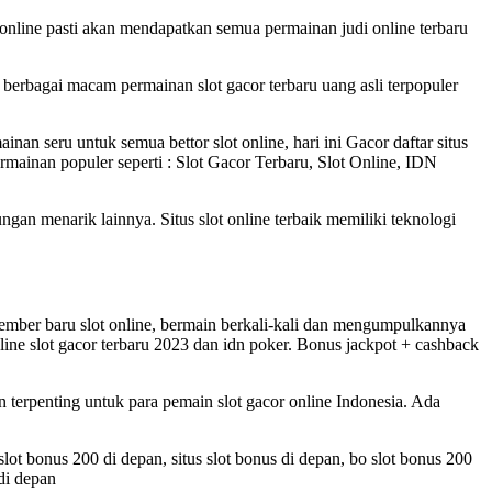
online pasti akan mendapatkan semua permainan judi online terbaru
 berbagai macam permainan slot gacor terbaru uang asli terpopuler
 seru untuk semua bettor slot online, hari ini Gacor daftar situs
permainan populer seperti : Slot Gacor Terbaru, Slot Online, IDN
gan menarik lainnya. Situs slot online terbaik memiliki teknologi
mber baru slot online, bermain berkali-kali dan mengumpulkannya
ne slot gacor terbaru 2023 dan idn poker. Bonus jackpot + cashback
 terpenting untuk para pemain slot gacor online Indonesia. Ada
lot bonus 200 di depan, situs slot bonus di depan, bo slot bonus 200
 di depan