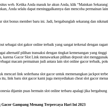
tus web. Ketika Anda masuk ke akun Anda, klik “Mainkan Sekarang” 
ainkan, Anda selalu dapat meninggalkannya dan mencoba permainan la
r slot bonus member baru ini. Jadi, bergabunglah sekarang dan nikmati
ebagai slot gakor online terbaik yang sangat terkenal dengan ragam pe
ai alternatif pilihan transaksi dengan tingkat kemenangan yang tinggi
nya, karena Gacor Slot Link menawarkan pilihan deposit slot menggu
rbagai macam permainan judi antara lain slot online gacor terbaik, poker
ibuk mencari link sederhana slot gacor untuk memenangkan jackpot terbe
itu, link baru slot gacor kami juga menyediakan cheat slot gacor menan
indonesia dijamin puas bermain slot online terbaru apalagi jika bergab
ing Gacor Gampang Menang Terpercaya Hari Ini 2023