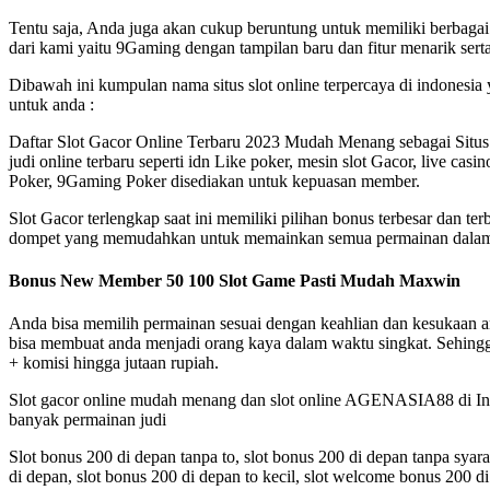
Tentu saja, Anda juga akan cukup beruntung untuk memiliki berbagai
dari kami yaitu 9Gaming dengan tampilan baru dan fitur menarik serta 
Dibawah ini kumpulan nama situs slot online terpercaya di indonesia
untuk anda :
Daftar Slot Gacor Online Terbaru 2023 Mudah Menang sebagai Situs S
judi online terbaru seperti idn Like poker, mesin slot Gacor, live ca
Poker, 9Gaming Poker disediakan untuk kepuasan member.
Slot Gacor terlengkap saat ini memiliki pilihan bonus terbesar dan t
dompet yang memudahkan untuk memainkan semua permainan dalam sa
Bonus New Member 50 100 Slot Game Pasti Mudah Maxwin
Anda bisa memilih permainan sesuai dengan keahlian dan kesukaan a
bisa membuat anda menjadi orang kaya dalam waktu singkat. Sehingg
+ komisi hingga jutaan rupiah.
Slot gacor online mudah menang dan slot online AGENASIA88 di Indone
banyak permainan judi
Slot bonus 200 di depan tanpa to, slot bonus 200 di depan tanpa syara
di depan, slot bonus 200 di depan to kecil, slot welcome bonus 200 di