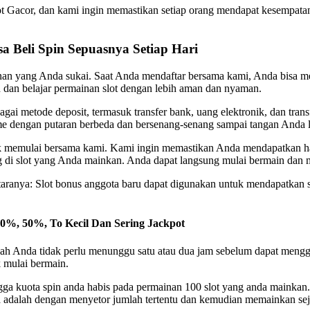
lot Gacor, dan kami ingin memastikan setiap orang mendapat kesempat
sa Beli Spin Sepuasnya Setiap Hari
n yang Anda sukai. Saat Anda mendaftar bersama kami, Anda bisa m
 dan belajar permainan slot dengan lebih aman dan nyaman.
agai metode deposit, termasuk transfer bank, uang elektronik, dan tran
 dengan putaran berbeda dan bersenang-senang sampai tangan Anda l
uk memulai bersama kami. Kami ingin memastikan Anda mendapatkan has
i slot yang Anda mainkan. Anda dapat langsung mulai bermain dan
anya: Slot bonus anggota baru dapat digunakan untuk mendapatkan seju
0%, 50%, To Kecil Dan Sering Jackpot
ah Anda tidak perlu menunggu satu atau dua jam sebelum dapat mengg
 mulai bermain.
ngga kuota spin anda habis pada permainan 100 slot yang anda mainka
 adalah dengan menyetor jumlah tertentu dan kemudian memainkan seju