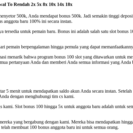
al To Rendah 2x 5x 8x 10x 14x 18x
enyetor 500k, Anda mendapat bonus 500k. Jadi semakin tinggi deposi
 anggota baru 100% ini secara instan.
 tersedia untuk pemain baru. Bonus ini adalah salah satu slot bonus 1
 dari pemain berpengalaman hingga pemula yang dapat memanfaatkanny
rmasi menarik bahwa program bonus 100 slot yang ditawarkan untuk 
semua pertanyaan Anda dan memberi Anda semua informasi yang Anda 
itar 5 menit untuk mendapatkan saldo akun Anda secara instan. Set
Anda dengan menghubungi tim cs kami.
tus kami. Slot bonus 100 hingga 5x untuk anggota baru adalah untuk se
mereka yang bergabung dengan kami. Mereka bisa mendapatkan hingga 
 telah membuat 100 bonus anggota baru ini untuk semua orang.