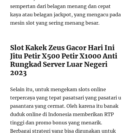
sempertan dari belagan menang dan cepat
kaya atau belagan jackpot, yang mengacu pada
mesin slot yang sering menang besar.
Slot Kakek Zeus Gacor Hari Ini
Jitu Petir X500 Petir X1000 Anti
Rungkad Server Luar Negeri
2023
Selain itu, untuk mengekam slots online
terpercaya yang tepat pasatsari yang pasatari u
pasantara yang cermat. Oleh karena itu banak
duduk online di Indonesia memberikan RTP
tinggi dan promo bonus yang menarik.
Berbagai strategi yang bisa digunakan untuk