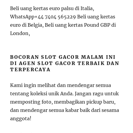
Beli uang kertas euro palsu di Italia,
WhatsApp+44 7404 565229 Beli uang kertas
euro di Belgia, Beli uang kertas Pound GBP di
London,
BOCORAN SLOT GACOR MALAM INI
DI AGEN SLOT GACOR TERBAIK DAN
TERPERCAYA
Kami ingin melihat dan mendengar semua
tentang koleksi unik Anda. Jangan ragu untuk
memposting foto, membagikan pickup baru,
dan mendengar semua kabar baik dari sesama
anggota!