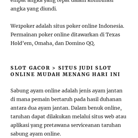
empat angka yang tepat dalam kombinasi
angka yang diundi.
We1poker adalah situs poker online Indonesia.
Permainan poker online ditawarkan di Texas
Hold’em, Omaha, dan Domino QQ.
SLOT GACOR > SITUS JUDI SLOT
ONLINE MUDAH MENANG HARI INI
Sabung ayam online adalah jenis ayam jantan
di mana pemain bertaruh pada hasil duhanan
antara dua ayam jantan. Dalam benuk online,
taruhan dapat dilakukan melalui situs web atau
aplikasi yang pretawana serviceanan taruhan
sabung ayam online.