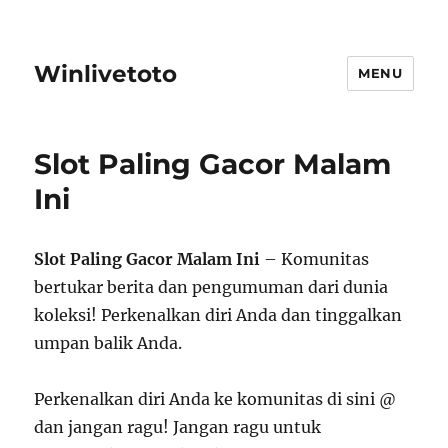
Winlivetoto
MENU
Slot Paling Gacor Malam
Ini
Slot Paling Gacor Malam Ini
– Komunitas
bertukar berita dan pengumuman dari dunia
koleksi! Perkenalkan diri Anda dan tinggalkan
umpan balik Anda.
Perkenalkan diri Anda ke komunitas di sini @
dan jangan ragu! Jangan ragu untuk