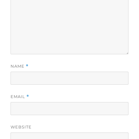
NAME
*
EMAIL
*
WEBSITE