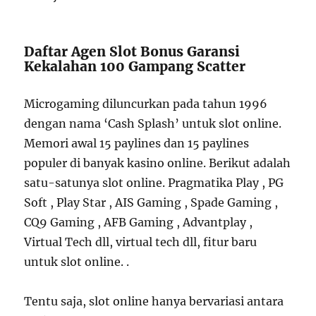
Daftar Agen Slot Bonus Garansi
Kekalahan 100 Gampang Scatter
Microgaming diluncurkan pada tahun 1996
dengan nama ‘Cash Splash’ untuk slot online.
Memori awal 15 paylines dan 15 paylines
populer di banyak kasino online. Berikut adalah
satu-satunya slot online. Pragmatika Play , PG
Soft , Play Star , AIS Gaming , Spade Gaming ,
CQ9 Gaming , AFB Gaming , Advantplay ,
Virtual Tech dll, virtual tech dll, fitur baru
untuk slot online. .
Tentu saja, slot online hanya bervariasi antara