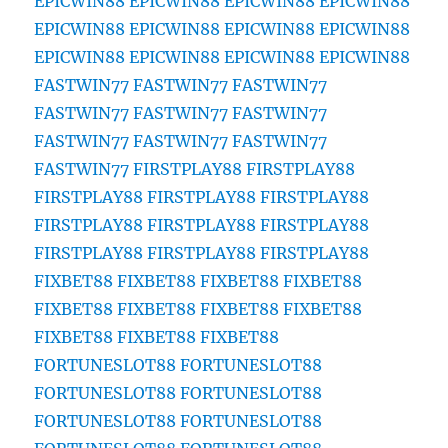
EPICWIN88
EPICWIN88
EPICWIN88
EPICWIN88
EPICWIN88
EPICWIN88
EPICWIN88
EPICWIN88
EPICWIN88
EPICWIN88
EPICWIN88
EPICWIN88
FASTWIN77
FASTWIN77
FASTWIN77
FASTWIN77
FASTWIN77
FASTWIN77
FASTWIN77
FASTWIN77
FASTWIN77
FASTWIN77
FIRSTPLAY88
FIRSTPLAY88
FIRSTPLAY88
FIRSTPLAY88
FIRSTPLAY88
FIRSTPLAY88
FIRSTPLAY88
FIRSTPLAY88
FIRSTPLAY88
FIRSTPLAY88
FIRSTPLAY88
FIXBET88
FIXBET88
FIXBET88
FIXBET88
FIXBET88
FIXBET88
FIXBET88
FIXBET88
FIXBET88
FIXBET88
FIXBET88
FORTUNESLOT88
FORTUNESLOT88
FORTUNESLOT88
FORTUNESLOT88
FORTUNESLOT88
FORTUNESLOT88