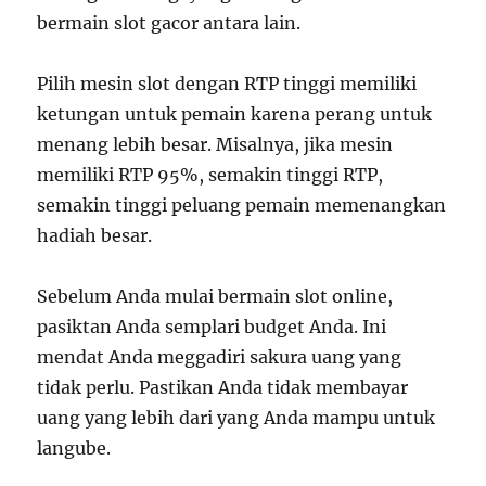
bermain slot gacor antara lain.
Pilih mesin slot dengan RTP tinggi memiliki
ketungan untuk pemain karena perang untuk
menang lebih besar. Misalnya, jika mesin
memiliki RTP 95%, semakin tinggi RTP,
semakin tinggi peluang pemain memenangkan
hadiah besar.
Sebelum Anda mulai bermain slot online,
pasiktan Anda semplari budget Anda. Ini
mendat Anda meggadiri sakura uang yang
tidak perlu. Pastikan Anda tidak membayar
uang yang lebih dari yang Anda mampu untuk
langube.