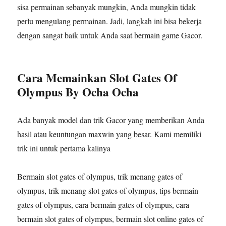
sisa permainan sebanyak mungkin, Anda mungkin tidak
perlu mengulang permainan. Jadi, langkah ini bisa bekerja
dengan sangat baik untuk Anda saat bermain game Gacor.
Cara Memainkan Slot Gates Of
Olympus By Ocha Ocha
Ada banyak model dan trik Gacor yang memberikan Anda
hasil atau keuntungan maxwin yang besar. Kami memiliki
trik ini untuk pertama kalinya
Bermain slot gates of olympus, trik menang gates of
olympus, trik menang slot gates of olympus, tips bermain
gates of olympus, cara bermain gates of olympus, cara
bermain slot gates of olympus, bermain slot online gates of