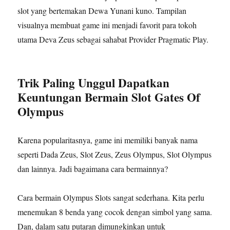
slot yang bertemakan Dewa Yunani kuno. Tampilan
visualnya membuat game ini menjadi favorit para tokoh
utama Deva Zeus sebagai sahabat Provider Pragmatic Play.
Trik Paling Unggul Dapatkan
Keuntungan Bermain Slot Gates Of
Olympus
Karena popularitasnya, game ini memiliki banyak nama
seperti Dada Zeus, Slot Zeus, Zeus Olympus, Slot Olympus
dan lainnya. Jadi bagaimana cara bermainnya?
Cara bermain Olympus Slots sangat sederhana. Kita perlu
menemukan 8 benda yang cocok dengan simbol yang sama.
Dan, dalam satu putaran dimungkinkan untuk