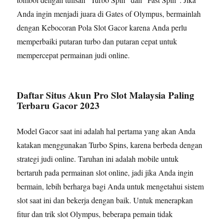
Anda ingin menjadi juara di Gates of Olympus, bermainlah
dengan Kebocoran Pola Slot Gacor karena Anda perlu
memperbaiki putaran turbo dan putaran cepat untuk
mempercepat permainan judi online.
Daftar Situs Akun Pro Slot Malaysia Paling
Terbaru Gacor 2023
Model Gacor saat ini adalah hal pertama yang akan Anda
katakan menggunakan Turbo Spins, karena berbeda dengan
strategi judi online. Taruhan ini adalah mobile untuk
bertaruh pada permainan slot online, jadi jika Anda ingin
bermain, lebih berharga bagi Anda untuk mengetahui sistem
slot saat ini dan bekerja dengan baik. Untuk menerapkan
fitur dan trik slot Olympus, beberapa pemain tidak