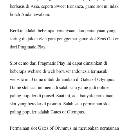
berbasis di Asia, seperti Sweet Bonanza, game slot ini tidak
boleh Anda lewatkan.
Berikut adalah beberapa pertanyaan atau pertanyaan yang
sering diajukan oleh para penggemar game slot Zeus Gakor
dari Pragmatic Play.
Slot demo dari Pragmatic Play ini dapat dimainkan di
beberapa website di web browser Indonesia termasuk
website ini. Game untuk dimainkan di Gates of Olympus –
Game slot saat ini menjadi salah satu game judi online
paling populer di ponsel. Saat ini, ada banyak permainan
slot yang beredar di pasaran. Salah satu permainan slot
paling populer adalah Gates of Olympus.
Permainan slot Gates of Olympus ini merupakan permainan