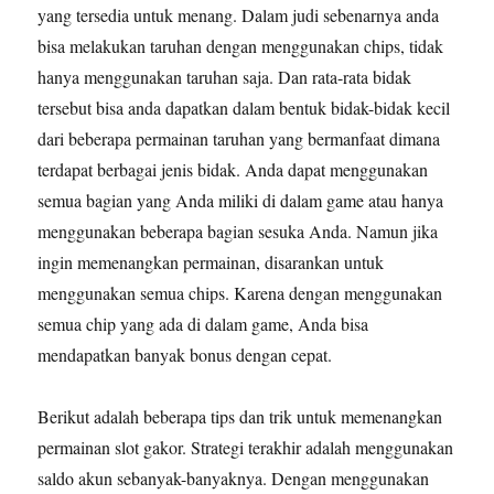
yang tersedia untuk menang. Dalam judi sebenarnya anda
bisa melakukan taruhan dengan menggunakan chips, tidak
hanya menggunakan taruhan saja. Dan rata-rata bidak
tersebut bisa anda dapatkan dalam bentuk bidak-bidak kecil
dari beberapa permainan taruhan yang bermanfaat dimana
terdapat berbagai jenis bidak. Anda dapat menggunakan
semua bagian yang Anda miliki di dalam game atau hanya
menggunakan beberapa bagian sesuka Anda. Namun jika
ingin memenangkan permainan, disarankan untuk
menggunakan semua chips. Karena dengan menggunakan
semua chip yang ada di dalam game, Anda bisa
mendapatkan banyak bonus dengan cepat.
Berikut adalah beberapa tips dan trik untuk memenangkan
permainan slot gakor. Strategi terakhir adalah menggunakan
saldo akun sebanyak-banyaknya. Dengan menggunakan