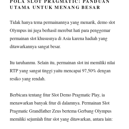
POLA SLOT PRAGMATIC: PANDUAN
UTAMA UNTUK MENANG BESAR
Tidak hanya tema permainannya yang menarik, demo slot
Olympus ini juga berhasil merebut hati para penggemar
permainan slot khususnya di Asia karena hadiah yang
ditawarkannya sangat besar.
Itu taruhanmu. Selain itu, permainan slot ini memiliki nilai
RTP yang sangat tinggi yaitu mencapai 97,50% dengan
resiko yang rendah.
Berbicara tentang fitur Slot Demo Pragmatic Play, ia
menawarkan banyak fitur di dalamnya. Permainan Slot
Pragmatic Grandfather Zeus bertema Gerbang Olympus
memiliki sejumlah fitur slot yang ditawarkan, antara lain: