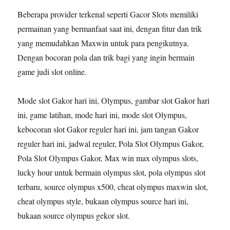
Beberapa provider terkenal seperti Gacor Slots memiliki
permainan yang bermanfaat saat ini, dengan fitur dan trik
yang memudahkan Maxwin untuk para pengikutnya.
Dengan bocoran pola dan trik bagi yang ingin bermain
game judi slot online.
Mode slot Gakor hari ini, Olympus, gambar slot Gakor hari
ini, game latihan, mode hari ini, mode slot Olympus,
kebocoran slot Gakor reguler hari ini, jam tangan Gakor
reguler hari ini, jadwal reguler, Pola Slot Olympus Gakor,
Pola Slot Olympus Gakor, Max win max olympus slots,
lucky hour untuk bermain olympus slot, pola olympus slot
terbaru, source olympus x500, cheat olympus maxwin slot,
cheat olympus style, bukaan olympus source hari ini,
bukaan source olympus gekor slot.