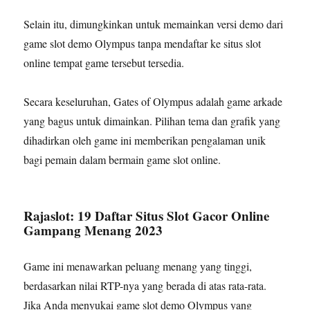
Selain itu, dimungkinkan untuk memainkan versi demo dari
game slot demo Olympus tanpa mendaftar ke situs slot
online tempat game tersebut tersedia.
Secara keseluruhan, Gates of Olympus adalah game arkade
yang bagus untuk dimainkan. Pilihan tema dan grafik yang
dihadirkan oleh game ini memberikan pengalaman unik
bagi pemain dalam bermain game slot online.
Rajaslot: 19 Daftar Situs Slot Gacor Online
Gampang Menang 2023
Game ini menawarkan peluang menang yang tinggi,
berdasarkan nilai RTP-nya yang berada di atas rata-rata.
Jika Anda menyukai game slot demo Olympus yang