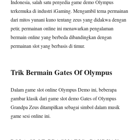
Indonesia, salah satu penyedia game demo Olympus
terkemuka di industri iGaming. Mengambil tema permainan
dari mitos yunani kuno tentang zeus yang didakwa dengan
petir, permainan online ini menawarkan pengalaman
bermain online yang berbeda dibandingkan dengan
permainan slot yang berbasis di timur.
Trik Bermain Gates Of Olympus
Dalam game slot online Olympus Demo ini, beberapa
gambar klasik dari game slot demo Gates of Olympus
Grandpa Zeus ditampilkan sebagai simbol dalam musik
game sesi online ini.