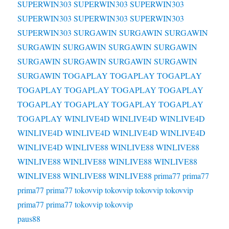
SUPERWIN303
SUPERWIN303
SUPERWIN303
SUPERWIN303
SUPERWIN303
SUPERWIN303
SUPERWIN303
SURGAWIN
SURGAWIN
SURGAWIN
SURGAWIN
SURGAWIN
SURGAWIN
SURGAWIN
SURGAWIN
SURGAWIN
SURGAWIN
SURGAWIN
SURGAWIN
TOGAPLAY
TOGAPLAY
TOGAPLAY
TOGAPLAY
TOGAPLAY
TOGAPLAY
TOGAPLAY
TOGAPLAY
TOGAPLAY
TOGAPLAY
TOGAPLAY
TOGAPLAY
WINLIVE4D
WINLIVE4D
WINLIVE4D
WINLIVE4D
WINLIVE4D
WINLIVE4D
WINLIVE4D
WINLIVE4D
WINLIVE88
WINLIVE88
WINLIVE88
WINLIVE88
WINLIVE88
WINLIVE88
WINLIVE88
WINLIVE88
WINLIVE88
WINLIVE88
prima77
prima77
prima77
prima77
tokovvip
tokovvip
tokovvip
tokovvip
prima77
prima77
tokovvip
tokovvip
paus88