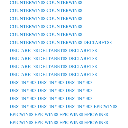
COUNTERWIN88
COUNTERWIN88
COUNTERWIN88
COUNTERWIN88
COUNTERWIN88
COUNTERWIN88
COUNTERWIN88
COUNTERWIN88
COUNTERWIN88
COUNTERWIN88
COUNTERWIN88
COUNTERWIN88
DELTABET88
DELTABET88
DELTABET88
DELTABET88
DELTABET88
DELTABET88
DELTABET88
DELTABET88
DELTABET88
DELTABET88
DELTABET88
DELTABET88
DELTABET88
DESTINY303
DESTINY303
DESTINY303
DESTINY303
DESTINY303
DESTINY303
DESTINY303
DESTINY303
DESTINY303
DESTINY303
DESTINY303
DESTINY303
EPICWIN88
EPICWIN88
EPICWIN88
EPICWIN88
EPICWIN88
EPICWIN88
EPICWIN88
EPICWIN88
EPICWIN88