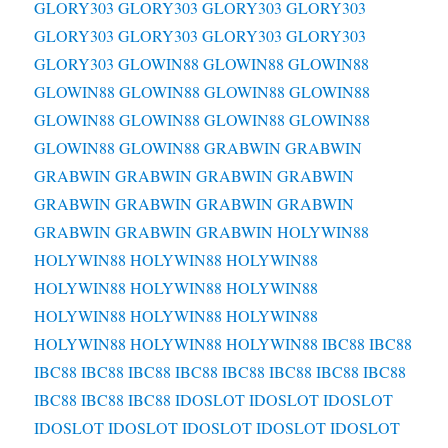
GLORY303
GLORY303
GLORY303
GLORY303
GLORY303
GLORY303
GLORY303
GLORY303
GLORY303
GLOWIN88
GLOWIN88
GLOWIN88
GLOWIN88
GLOWIN88
GLOWIN88
GLOWIN88
GLOWIN88
GLOWIN88
GLOWIN88
GLOWIN88
GLOWIN88
GLOWIN88
GRABWIN
GRABWIN
GRABWIN
GRABWIN
GRABWIN
GRABWIN
GRABWIN
GRABWIN
GRABWIN
GRABWIN
GRABWIN
GRABWIN
GRABWIN
HOLYWIN88
HOLYWIN88
HOLYWIN88
HOLYWIN88
HOLYWIN88
HOLYWIN88
HOLYWIN88
HOLYWIN88
HOLYWIN88
HOLYWIN88
HOLYWIN88
HOLYWIN88
HOLYWIN88
IBC88
IBC88
IBC88
IBC88
IBC88
IBC88
IBC88
IBC88
IBC88
IBC88
IBC88
IBC88
IBC88
IDOSLOT
IDOSLOT
IDOSLOT
IDOSLOT
IDOSLOT
IDOSLOT
IDOSLOT
IDOSLOT