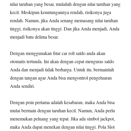
nilai taruhan yang besar, mulailah dengan nilai taruhan yang
kecil. Meskipun keuntungannya rendah, risikonya juga
rendah. Namun, jika Anda senang memasang nilai taruhan
tinggi, risikonya akan tinggi. Dan jika Anda menjadi, Anda
menjadi batu delima besar.
Dengan menggunakan fitur car roll saldo anda akan
otomatis tertunda. Ini akan dengan cepat menguras saldo
Anda dan menjadi tidak berharga. Untuk itu, bermainlah
dengan tangan agar Anda bisa mengontrol pengeluaran
Anda sendiri.
Dengan poin pertama adalah kesabaran, maka Anda bisa
mulai bermain dengan taruhan kecil. Namun, Anda perlu
menemukan peluang yang tepat. Jika ada simbol jackpot,
maka Anda dapat menekan dengan nilai tinggi. Pola Slot