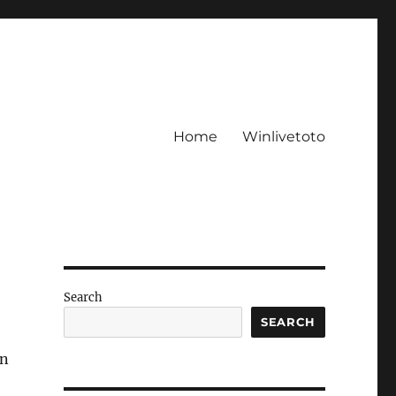
Home
Winlivetoto
Search
SEARCH
an