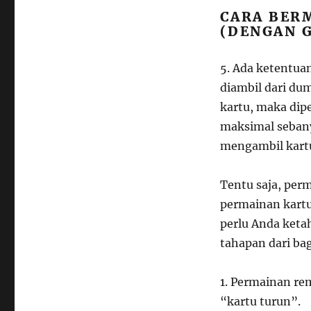
CARA BER
(DENGAN 
5. Ada ketentua
diambil dari du
kartu, maka di
maksimal sebany
mengambil kar
Tentu saja, per
permainan kartu
perlu Anda keta
tahapan dari ba
1. Permainan rem
“kartu turun”.