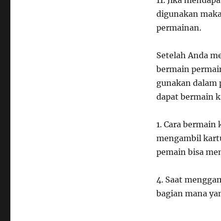
11. Jika mendapa
digunakan maka
permainan.
Setelah Anda me
bermain permain
gunakan dalam p
dapat bermain k
1. Cara bermain
mengambil kartu
pemain bisa me
4. Saat menggam
bagian mana yan