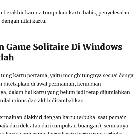
an berakhir karena tumpukan kartu habis, penyelesaian
 dengan nilai kartu.
n Game Solitaire Di Windows
dah
tung kartu pertama, yaitu menghitungnya sesuai deng
h ditetapkan di awal permainan, kemudian
, dalam hal kartu yang belum jadi tetap dijumlahkan,
 nilai minus dan akhir ditambahkan.
permainan diakhiri dengan kartu terbuka, saat pemain
baik dari dek atau dari tumpukan buangan), semuanya