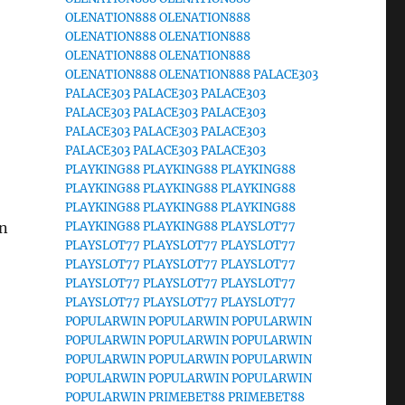
OLENATION888
OLENATION888
OLENATION888
OLENATION888
OLENATION888
OLENATION888
OLENATION888
OLENATION888
PALACE303
PALACE303
PALACE303
PALACE303
PALACE303
PALACE303
PALACE303
PALACE303
PALACE303
PALACE303
PALACE303
PALACE303
PALACE303
PLAYKING88
PLAYKING88
PLAYKING88
PLAYKING88
PLAYKING88
PLAYKING88
PLAYKING88
PLAYKING88
PLAYKING88
PLAYKING88
PLAYKING88
PLAYSLOT77
an
PLAYSLOT77
PLAYSLOT77
PLAYSLOT77
PLAYSLOT77
PLAYSLOT77
PLAYSLOT77
PLAYSLOT77
PLAYSLOT77
PLAYSLOT77
PLAYSLOT77
PLAYSLOT77
PLAYSLOT77
POPULARWIN
POPULARWIN
POPULARWIN
POPULARWIN
POPULARWIN
POPULARWIN
POPULARWIN
POPULARWIN
POPULARWIN
POPULARWIN
POPULARWIN
POPULARWIN
POPULARWIN
PRIMEBET88
PRIMEBET88