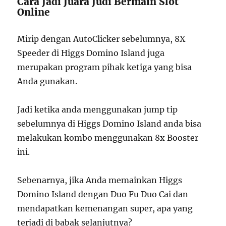
Cara Jadi Juara Judi Bermain Slot
Online
Mirip dengan AutoClicker sebelumnya, 8X
Speeder di Higgs Domino Island juga
merupakan program pihak ketiga yang bisa
Anda gunakan.
Jadi ketika anda menggunakan jump tip
sebelumnya di Higgs Domino Island anda bisa
melakukan kombo menggunakan 8x Booster
ini.
Sebenarnya, jika Anda memainkan Higgs
Domino Island dengan Duo Fu Duo Cai dan
mendapatkan kemenangan super, apa yang
terjadi di babak selanjutnya?