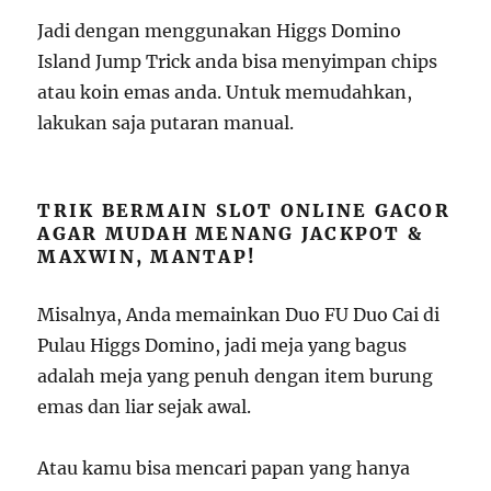
Jadi dengan menggunakan Higgs Domino
Island Jump Trick anda bisa menyimpan chips
atau koin emas anda. Untuk memudahkan,
lakukan saja putaran manual.
TRIK BERMAIN SLOT ONLINE GACOR
AGAR MUDAH MENANG JACKPOT &
MAXWIN, MANTAP!
Misalnya, Anda memainkan Duo FU Duo Cai di
Pulau Higgs Domino, jadi meja yang bagus
adalah meja yang penuh dengan item burung
emas dan liar sejak awal.
Atau kamu bisa mencari papan yang hanya