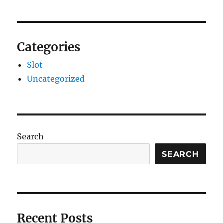
Categories
Slot
Uncategorized
Search
SEARCH
Recent Posts