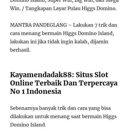
Domino Island, Super Win, Big Win, dan Mega
Win. / Tangkapan Layar Pulau Higgs Domino.
MANTRA PANDEGLANG – Lakukan 7 trik dan
cara menang bermain Higgs Domino Island,
lakukan ini jika tidak ingin kalah, dijamin
berhasil.
Kayamendadak88: Situs Slot
Online Terbaik Dan Terpercaya
No 1 Indonesia
Sebenarnya banyak trik dan cara yang bisa
dilakukan untuk menang saat bermain Higgs
Domino Island.