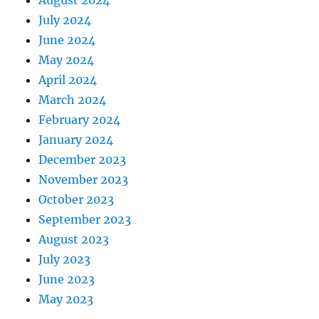
August 2024
July 2024
June 2024
May 2024
April 2024
March 2024
February 2024
January 2024
December 2023
November 2023
October 2023
September 2023
August 2023
July 2023
June 2023
May 2023