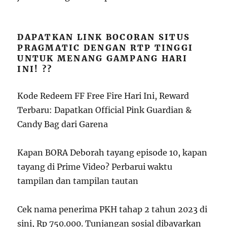
DAPATKAN LINK BOCORAN SITUS
PRAGMATIC DENGAN RTP TINGGI
UNTUK MENANG GAMPANG HARI
INI! ??
Kode Redeem FF Free Fire Hari Ini, Reward
Terbaru: Dapatkan Official Pink Guardian &
Candy Bag dari Garena
Kapan BORA Deborah tayang episode 10, kapan
tayang di Prime Video? Perbarui waktu
tampilan dan tampilan tautan
Cek nama penerima PKH tahap 2 tahun 2023 di
sini, Rp 750.000. Tunjangan sosial dibayarkan