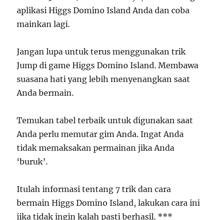
aplikasi Higgs Domino Island Anda dan coba
mainkan lagi.
Jangan lupa untuk terus menggunakan trik
Jump di game Higgs Domino Island. Membawa
suasana hati yang lebih menyenangkan saat
Anda bermain.
Temukan tabel terbaik untuk digunakan saat
Anda perlu memutar gim Anda. Ingat Anda
tidak memaksakan permainan jika Anda
‘buruk’.
Itulah informasi tentang 7 trik dan cara
bermain Higgs Domino Island, lakukan cara ini
jika tidak ingin kalah pasti berhasil. ***