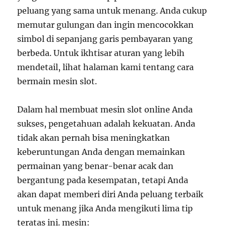
peluang yang sama untuk menang. Anda cukup
memutar gulungan dan ingin mencocokkan
simbol di sepanjang garis pembayaran yang
berbeda. Untuk ikhtisar aturan yang lebih
mendetail, lihat halaman kami tentang cara
bermain mesin slot.
Dalam hal membuat mesin slot online Anda
sukses, pengetahuan adalah kekuatan. Anda
tidak akan pernah bisa meningkatkan
keberuntungan Anda dengan memainkan
permainan yang benar-benar acak dan
bergantung pada kesempatan, tetapi Anda
akan dapat memberi diri Anda peluang terbaik
untuk menang jika Anda mengikuti lima tip
teratas ini. mesin: