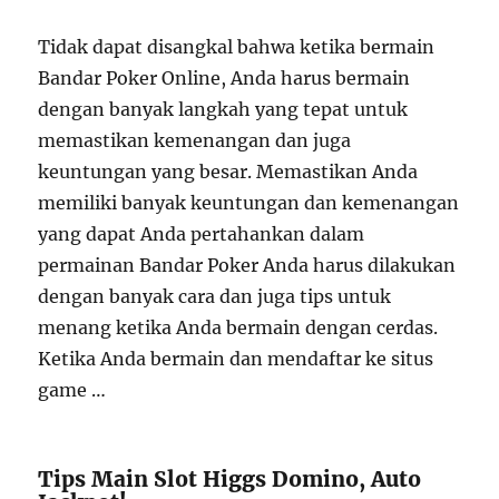
Tidak dapat disangkal bahwa ketika bermain
Bandar Poker Online, Anda harus bermain
dengan banyak langkah yang tepat untuk
memastikan kemenangan dan juga
keuntungan yang besar. Memastikan Anda
memiliki banyak keuntungan dan kemenangan
yang dapat Anda pertahankan dalam
permainan Bandar Poker Anda harus dilakukan
dengan banyak cara dan juga tips untuk
menang ketika Anda bermain dengan cerdas.
Ketika Anda bermain dan mendaftar ke situs
game …
Tips Main Slot Higgs Domino, Auto