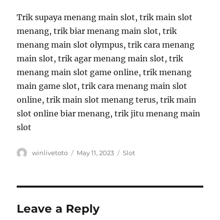
Trik supaya menang main slot, trik main slot
menang, trik biar menang main slot, trik
menang main slot olympus, trik cara menang
main slot, trik agar menang main slot, trik
menang main slot game online, trik menang
main game slot, trik cara menang main slot
online, trik main slot menang terus, trik main
slot online biar menang, trik jitu menang main
slot
Author
Posted
Categories
winlivetoto
May 11, 2023
Slot
on
Leave a Reply