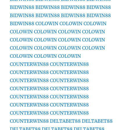
BIDWIN88
BIDWIN88
BIDWIN88
BIDWIN88
BIDWIN88
BIDWIN88
BIDWIN88
BIDWIN88
BIDWIN88
COLOWIN
COLOWIN
COLOWIN
COLOWIN
COLOWIN
COLOWIN
COLOWIN
COLOWIN
COLOWIN
COLOWIN
COLOWIN
COLOWIN
COLOWIN
COLOWIN
COLOWIN
COLOWIN
COLOWIN
COLOWIN
COUNTERWIN88
COUNTERWIN88
COUNTERWIN88
COUNTERWIN88
COUNTERWIN88
COUNTERWIN88
COUNTERWIN88
COUNTERWIN88
COUNTERWIN88
COUNTERWIN88
COUNTERWIN88
COUNTERWIN88
COUNTERWIN88
COUNTERWIN88
COUNTERWIN88
DELTABET88
DELTABET88
DELTABET88
DELTABET88
DELTABET88