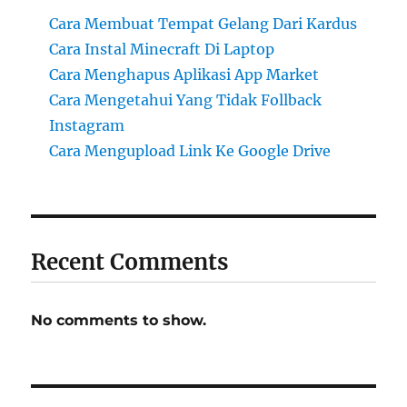
Cara Membuat Tempat Gelang Dari Kardus
Cara Instal Minecraft Di Laptop
Cara Menghapus Aplikasi App Market
Cara Mengetahui Yang Tidak Follback
Instagram
Cara Mengupload Link Ke Google Drive
Recent Comments
No comments to show.