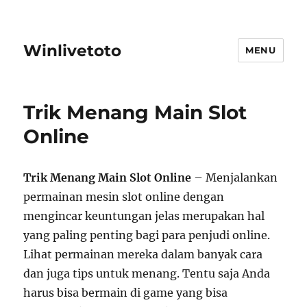
Winlivetoto
MENU
Trik Menang Main Slot
Online
Trik Menang Main Slot Online
– Menjalankan
permainan mesin slot online dengan
mengincar keuntungan jelas merupakan hal
yang paling penting bagi para penjudi online.
Lihat permainan mereka dalam banyak cara
dan juga tips untuk menang. Tentu saja Anda
harus bisa bermain di game yang bisa