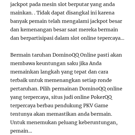
jackpot pada mesin slot berputar yang anda
mainkan. . Tidak dapat disangkal ini karena
banyak pemain telah mengalami jackpot besar
dan kemenangan besar saat mereka bermain
dan berpartisipasi dalam slot online tepercaya…
Bermain taruhan DominoQQ Online pasti akan
membawa keuntungan saku jika Anda
memainkan langkah yang tepat dan cara
terbaik untuk memenangkan setiap ronde
pertaruhan. Pilih permainan DominoQQ online
yang terpercaya, situs judi online PokerQQ
terpercaya berbau pendukung PKV Game
tentunya akan memastikan anda bermain.
Untuk menemukan peluang keberuntungan,
pemain…