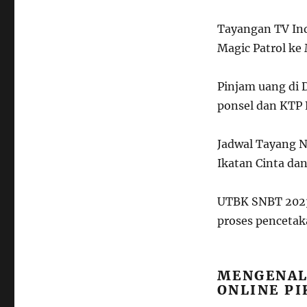
Tayangan TV Ind
Magic Patrol ke
Pinjam uang di 
ponsel dan KTP R
Jadwal Tayang NE
Ikatan Cinta dan
UTBK SNBT 2023
proses pencetaka
MENGENAL
ONLINE P