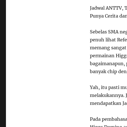
Jadwal ANTTV, T
Punya Cerita da
Sebelas SMA nege
penuh lihat Ref
memang sangat 
permainan Higg
bagaimanapun, 
banyak chip den
Yah, itu pasti 
melakukannya. J
mendapatkan Jac
Pada pembahasan