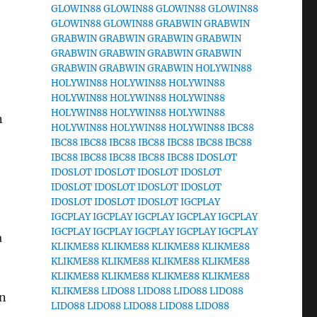
GLOWIN88
GLOWIN88
GLOWIN88
GLOWIN88
GLOWIN88
GLOWIN88
GRABWIN
GRABWIN
GRABWIN
GRABWIN
GRABWIN
GRABWIN
GRABWIN
GRABWIN
GRABWIN
GRABWIN
GRABWIN
GRABWIN
GRABWIN
HOLYWIN88
HOLYWIN88
HOLYWIN88
HOLYWIN88
HOLYWIN88
HOLYWIN88
HOLYWIN88
HOLYWIN88
HOLYWIN88
HOLYWIN88
n
HOLYWIN88
HOLYWIN88
HOLYWIN88
IBC88
IBC88
IBC88
IBC88
IBC88
IBC88
IBC88
IBC88
IBC88
IBC88
IBC88
IBC88
IBC88
IDOSLOT
IDOSLOT
IDOSLOT
IDOSLOT
IDOSLOT
IDOSLOT
IDOSLOT
IDOSLOT
IDOSLOT
IDOSLOT
IDOSLOT
IDOSLOT
IGCPLAY
IGCPLAY
IGCPLAY
IGCPLAY
IGCPLAY
IGCPLAY
IGCPLAY
IGCPLAY
IGCPLAY
IGCPLAY
IGCPLAY
a
KLIKME88
KLIKME88
KLIKME88
KLIKME88
KLIKME88
KLIKME88
KLIKME88
KLIKME88
KLIKME88
KLIKME88
KLIKME88
KLIKME88
KLIKME88
LIDO88
LIDO88
LIDO88
LIDO88
in
LIDO88
LIDO88
LIDO88
LIDO88
LIDO88