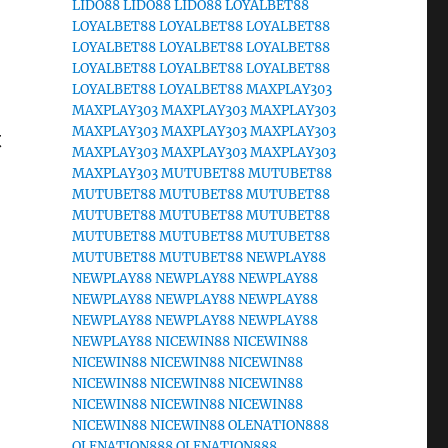
LIDO88
LIDO88
LIDO88
LOYALBET88
LOYALBET88
LOYALBET88
LOYALBET88
LOYALBET88
LOYALBET88
LOYALBET88
LOYALBET88
LOYALBET88
LOYALBET88
LOYALBET88
LOYALBET88
MAXPLAY303
MAXPLAY303
MAXPLAY303
MAXPLAY303
MAXPLAY303
MAXPLAY303
MAXPLAY303
t
MAXPLAY303
MAXPLAY303
MAXPLAY303
MAXPLAY303
MUTUBET88
MUTUBET88
MUTUBET88
MUTUBET88
MUTUBET88
MUTUBET88
MUTUBET88
MUTUBET88
MUTUBET88
MUTUBET88
MUTUBET88
MUTUBET88
MUTUBET88
NEWPLAY88
NEWPLAY88
NEWPLAY88
NEWPLAY88
NEWPLAY88
NEWPLAY88
NEWPLAY88
NEWPLAY88
NEWPLAY88
NEWPLAY88
NEWPLAY88
NICEWIN88
NICEWIN88
NICEWIN88
NICEWIN88
NICEWIN88
NICEWIN88
NICEWIN88
NICEWIN88
NICEWIN88
NICEWIN88
NICEWIN88
NICEWIN88
NICEWIN88
OLENATION888
OLENATION888
OLENATION888