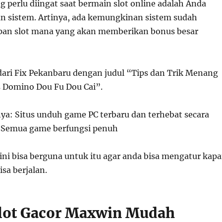
g perlu diingat saat bermain slot online adalah Anda
 sistem. Artinya, ada kemungkinan sistem sudah
an slot mana yang akan memberikan bonus besar
 dari Fix Pekanbaru dengan judul “Tips dan Trik Menang
 Domino Dou Fu Dou Cai”.
ya: Situs unduh game PC terbaru dan terhebat secara
l: Semua game berfungsi penuh
r ini bisa berguna untuk itu agar anda bisa mengatur kap
bisa berjalan.
Slot Gacor Maxwin Mudah