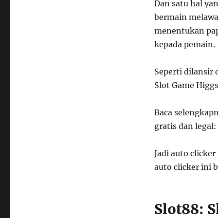
Dan satu hal yan
bermain melawan
menentukan pap
kepada pemain.
Seperti dilansir
Slot Game Higgs
Baca selengkapn
gratis dan lega
Jadi auto clicke
auto clicker ini 
Slot88: 