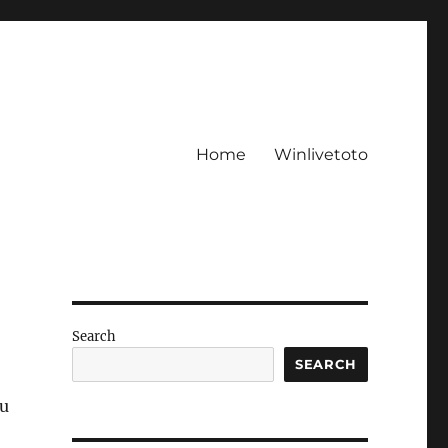
Home
Winlivetoto
Search
SEARCH
ru