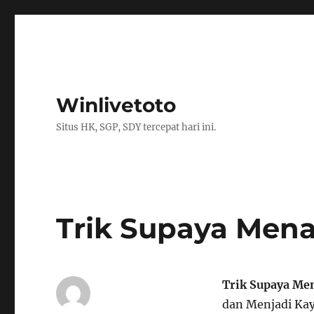
Winlivetoto
Situs HK, SGP, SDY tercepat hari ini.
Trik Supaya Mena
Trik Supaya Me
dan Menjadi Kaya