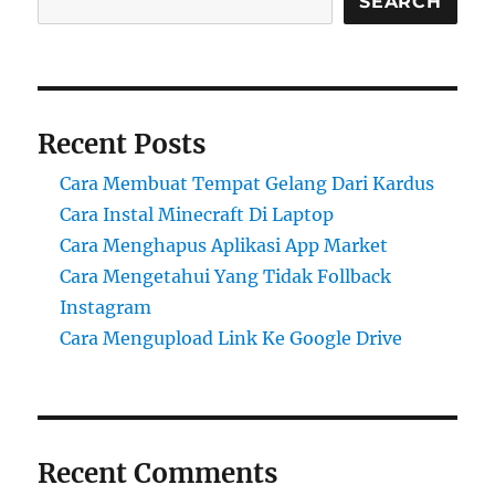
SEARCH
Recent Posts
Cara Membuat Tempat Gelang Dari Kardus
Cara Instal Minecraft Di Laptop
Cara Menghapus Aplikasi App Market
Cara Mengetahui Yang Tidak Follback
Instagram
Cara Mengupload Link Ke Google Drive
Recent Comments