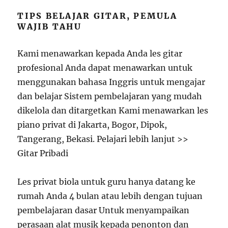
TIPS BELAJAR GITAR, PEMULA
WAJIB TAHU
Kami menawarkan kepada Anda les gitar
profesional Anda dapat menawarkan untuk
menggunakan bahasa Inggris untuk mengajar
dan belajar Sistem pembelajaran yang mudah
dikelola dan ditargetkan Kami menawarkan les
piano privat di Jakarta, Bogor, Dipok,
Tangerang, Bekasi. Pelajari lebih lanjut >>
Gitar Pribadi
Les privat biola untuk guru hanya datang ke
rumah Anda 4 bulan atau lebih dengan tujuan
pembelajaran dasar Untuk menyampaikan
perasaan alat musik kepada penonton dan