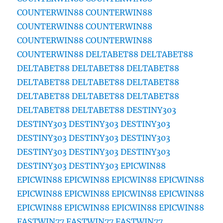
COUNTERWIN88
COUNTERWIN88
COUNTERWIN88
COUNTERWIN88
COUNTERWIN88
COUNTERWIN88
COUNTERWIN88
DELTABET88
DELTABET88
DELTABET88
DELTABET88
DELTABET88
DELTABET88
DELTABET88
DELTABET88
DELTABET88
DELTABET88
DELTABET88
DELTABET88
DELTABET88
DESTINY303
DESTINY303
DESTINY303
DESTINY303
DESTINY303
DESTINY303
DESTINY303
DESTINY303
DESTINY303
DESTINY303
DESTINY303
DESTINY303
EPICWIN88
EPICWIN88
EPICWIN88
EPICWIN88
EPICWIN88
EPICWIN88
EPICWIN88
EPICWIN88
EPICWIN88
EPICWIN88
EPICWIN88
EPICWIN88
EPICWIN88
FASTWIN77
FASTWIN77
FASTWIN77