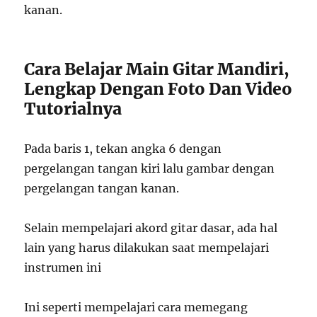
kanan.
Cara Belajar Main Gitar Mandiri,
Lengkap Dengan Foto Dan Video
Tutorialnya
Pada baris 1, tekan angka 6 dengan
pergelangan tangan kiri lalu gambar dengan
pergelangan tangan kanan.
Selain mempelajari akord gitar dasar, ada hal
lain yang harus dilakukan saat mempelajari
instrumen ini
Ini seperti mempelajari cara memegang