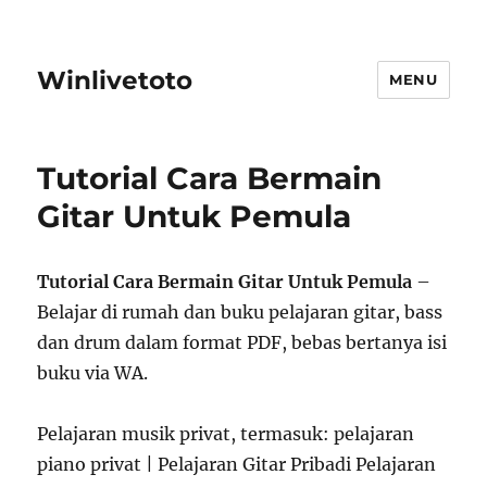
Winlivetoto
MENU
Tutorial Cara Bermain
Gitar Untuk Pemula
Tutorial Cara Bermain Gitar Untuk Pemula
–
Belajar di rumah dan buku pelajaran gitar, bass
dan drum dalam format PDF, bebas bertanya isi
buku via WA.
Pelajaran musik privat, termasuk: pelajaran
piano privat | Pelajaran Gitar Pribadi Pelajaran