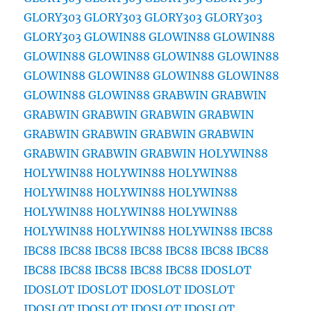
GLORY303
GLORY303
GLORY303
GLORY303
GLORY303
GLOWIN88
GLOWIN88
GLOWIN88
GLOWIN88
GLOWIN88
GLOWIN88
GLOWIN88
GLOWIN88
GLOWIN88
GLOWIN88
GLOWIN88
GLOWIN88
GLOWIN88
GRABWIN
GRABWIN
GRABWIN
GRABWIN
GRABWIN
GRABWIN
GRABWIN
GRABWIN
GRABWIN
GRABWIN
GRABWIN
GRABWIN
GRABWIN
HOLYWIN88
HOLYWIN88
HOLYWIN88
HOLYWIN88
HOLYWIN88
HOLYWIN88
HOLYWIN88
HOLYWIN88
HOLYWIN88
HOLYWIN88
HOLYWIN88
HOLYWIN88
HOLYWIN88
IBC88
IBC88
IBC88
IBC88
IBC88
IBC88
IBC88
IBC88
IBC88
IBC88
IBC88
IBC88
IBC88
IDOSLOT
IDOSLOT
IDOSLOT
IDOSLOT
IDOSLOT
IDOSLOT
IDOSLOT
IDOSLOT
IDOSLOT