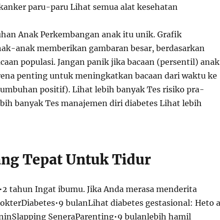
o kanker paru-paru Lihat semua alat kesehatan
han Anak Perkembangan anak itu unik. Grafik
ak-anak memberikan gambaran besar, berdasarkan
aan populasi. Jangan panik jika bacaan (persentil) anak
ena penting untuk meningkatkan bacaan dari waktu ke
umbuhan positif). Lihat lebih banyak Tes risiko pra-
ebih banyak Tes manajemen diri diabetes Lihat lebih
ng Tepat Untuk Tidur
2 tahun Ingat ibumu. Jika Anda merasa menderita
dokterDiabetes•9 bulanLihat diabetes gestasional: Heto 
inSlapping SeneraParenting•9 bulanlebih hamil