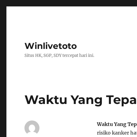
Winlivetoto
Situs HK, SGP, SDY tercepat hari ini.
Waktu Yang Tepa
Waktu Yang Tep
risiko kanker ha