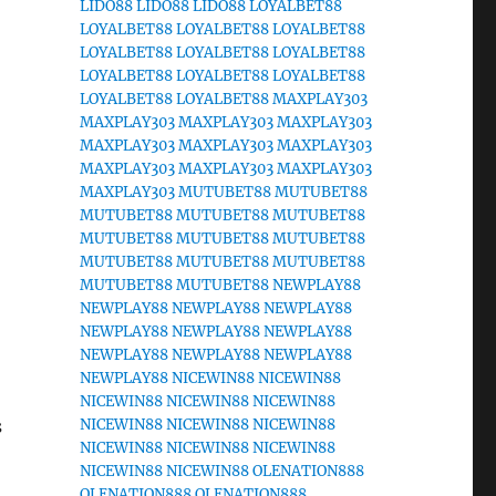
LIDO88
LIDO88
LIDO88
LOYALBET88
LOYALBET88
LOYALBET88
LOYALBET88
LOYALBET88
LOYALBET88
LOYALBET88
LOYALBET88
LOYALBET88
LOYALBET88
LOYALBET88
LOYALBET88
MAXPLAY303
MAXPLAY303
MAXPLAY303
MAXPLAY303
MAXPLAY303
MAXPLAY303
MAXPLAY303
MAXPLAY303
MAXPLAY303
MAXPLAY303
MAXPLAY303
MUTUBET88
MUTUBET88
MUTUBET88
MUTUBET88
MUTUBET88
MUTUBET88
MUTUBET88
MUTUBET88
MUTUBET88
MUTUBET88
MUTUBET88
MUTUBET88
MUTUBET88
NEWPLAY88
NEWPLAY88
NEWPLAY88
NEWPLAY88
NEWPLAY88
NEWPLAY88
NEWPLAY88
NEWPLAY88
NEWPLAY88
NEWPLAY88
NEWPLAY88
NICEWIN88
NICEWIN88
NICEWIN88
NICEWIN88
NICEWIN88
NICEWIN88
NICEWIN88
NICEWIN88
s
NICEWIN88
NICEWIN88
NICEWIN88
NICEWIN88
NICEWIN88
OLENATION888
OLENATION888
OLENATION888