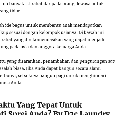
ih banyak istirahat daripada orang dewasa untuk
ang tidur.
alah ide bagus untuk membantu anak mendapatkan
cukup sesuai dengan kelompok usianya. Di bawah ini
stirahat yang direkomendasikan yang dapat menjadi
ung pada usia dan anggota keluarga Anda.
ktu yang disarankan, penambahan dan pengurangan sat
salah biasa. Jika Anda dapat bangun secara alami
erbunyi, sebaiknya bangun pagi untuk menghindari
mosi Anda.
ktu Yang Tepat Untuk
i Sprei Anda? By D2c Laundry