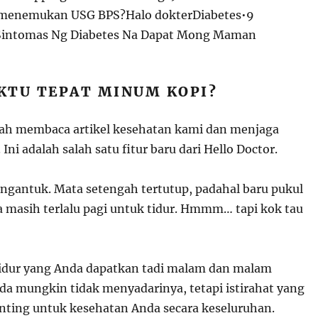
menemukan USG BPS?Halo dokterDiabetes•9
intomas Ng Diabetes Na Dapat Mong Maman
KTU TEPAT MINUM KOPI?
lah membaca artikel kesehatan kami dan menjaga
Ini adalah salah satu fitur baru dari Hello Doctor.
gantuk. Mata setengah tertutup, padahal baru pukul
ya masih terlalu pagi untuk tidur. Hmmm… tapi kok tau
idur yang Anda dapatkan tadi malam dan malam
a mungkin tidak menyadarinya, tetapi istirahat yang
nting untuk kesehatan Anda secara keseluruhan.