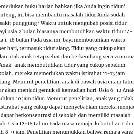
erlukan buku harian bahkan jika Anda ingin tidur?
nteng, ini bisa membantu masalah tidur Anda sudah
sakit punggung? Waktu untuk mengubah posisi tidur
Bayi usia 2 bulan biasanya membutuhkan waktu tidur 14-
sia 1-18 bulan Pada usia ini, bayi membutuhkan waktu
per hari, termasuk tidur siang. Tidur yang cukup akan
an otak anak tetap sehat dan berkembang secara norma
 Anak-anak membutuhkan tidur yang cukup sebelum
kolah, mereka memerlukan waktu istirahat 11-13 jam
siang. Menurut penelitian, anak di bawah usia enam tah
ur akan menjadi gemuk di kemudian hari. Usia 6-12 Ana
uhkan 10 jam tidur. Menurut penelitian, anak yang tidak
istirahat yang cukup dapat menyebabkan mereka menja
k dapat berkonsentrasi di sekolah dan memiliki masalah
lah. Usia 12-18 tahun Pada masa remaja, kebutuhan tidur
ah 8-9 jam. Penelitian menunjukkan bahwa remaja yang