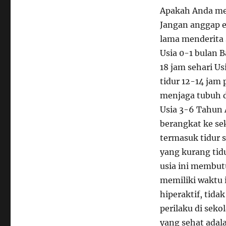
Apakah Anda mem
Jangan anggap e
lama menderita 
Usia 0-1 bulan 
18 jam sehari U
tidur 12-14 jam 
menjaga tubuh d
Usia 3-6 Tahun
berangkat ke se
termasuk tidur 
yang kurang tid
usia ini membut
memiliki waktu 
hiperaktif, tida
perilaku di seko
yang sehat adal