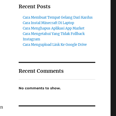
Recent Posts
Cara Membuat Tempat Gelang Dari Kardus
Cara Instal Minecraft Di Laptop
Cara Menghapus Aplikasi App Market
Cara Mengetahui Yang Tidak Follback
Instagram
Cara Mengupload Link Ke Google Drive
Recent Comments
No comments to show.
an