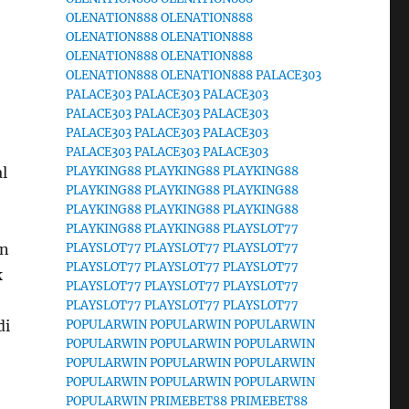
OLENATION888
OLENATION888
OLENATION888
OLENATION888
OLENATION888
OLENATION888
OLENATION888
OLENATION888
PALACE303
PALACE303
PALACE303
PALACE303
PALACE303
PALACE303
PALACE303
PALACE303
PALACE303
PALACE303
PALACE303
PALACE303
PALACE303
PLAYKING88
PLAYKING88
PLAYKING88
l
PLAYKING88
PLAYKING88
PLAYKING88
PLAYKING88
PLAYKING88
PLAYKING88
PLAYKING88
PLAYKING88
PLAYSLOT77
PLAYSLOT77
PLAYSLOT77
PLAYSLOT77
un
PLAYSLOT77
PLAYSLOT77
PLAYSLOT77
k
PLAYSLOT77
PLAYSLOT77
PLAYSLOT77
PLAYSLOT77
PLAYSLOT77
PLAYSLOT77
POPULARWIN
POPULARWIN
POPULARWIN
di
POPULARWIN
POPULARWIN
POPULARWIN
POPULARWIN
POPULARWIN
POPULARWIN
POPULARWIN
POPULARWIN
POPULARWIN
POPULARWIN
PRIMEBET88
PRIMEBET88