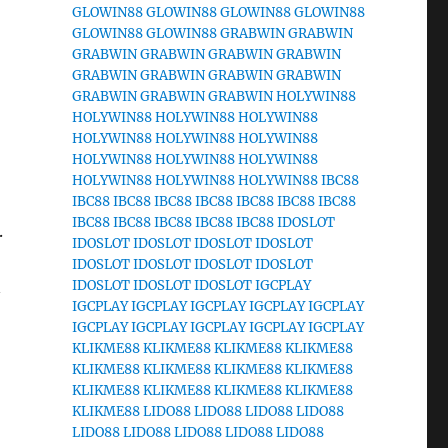
GLOWIN88
GLOWIN88
GLOWIN88
GLOWIN88
GLOWIN88
GLOWIN88
GRABWIN
GRABWIN
GRABWIN
GRABWIN
GRABWIN
GRABWIN
GRABWIN
GRABWIN
GRABWIN
GRABWIN
GRABWIN
GRABWIN
GRABWIN
HOLYWIN88
HOLYWIN88
HOLYWIN88
HOLYWIN88
HOLYWIN88
HOLYWIN88
HOLYWIN88
HOLYWIN88
HOLYWIN88
HOLYWIN88
HOLYWIN88
HOLYWIN88
HOLYWIN88
IBC88
IBC88
IBC88
IBC88
IBC88
IBC88
IBC88
IBC88
IBC88
IBC88
IBC88
IBC88
IBC88
IDOSLOT
.
IDOSLOT
IDOSLOT
IDOSLOT
IDOSLOT
IDOSLOT
IDOSLOT
IDOSLOT
IDOSLOT
IDOSLOT
IDOSLOT
IDOSLOT
IGCPLAY
n
IGCPLAY
IGCPLAY
IGCPLAY
IGCPLAY
IGCPLAY
IGCPLAY
IGCPLAY
IGCPLAY
IGCPLAY
IGCPLAY
KLIKME88
KLIKME88
KLIKME88
KLIKME88
KLIKME88
KLIKME88
KLIKME88
KLIKME88
KLIKME88
KLIKME88
KLIKME88
KLIKME88
KLIKME88
LIDO88
LIDO88
LIDO88
LIDO88
LIDO88
LIDO88
LIDO88
LIDO88
LIDO88