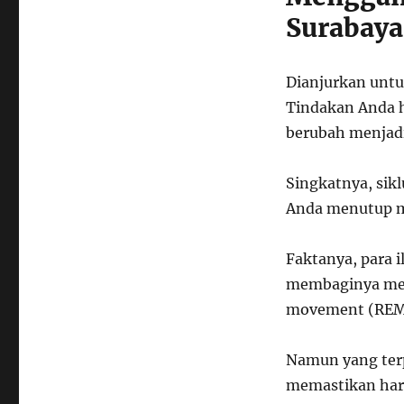
Surabaya
Dianjurkan untu
Tindakan Anda h
berubah menjad
Singkatnya, sikl
Anda menutup ma
Faktanya, para 
membaginya menj
movement (REM)
Namun yang terp
memastikan hari