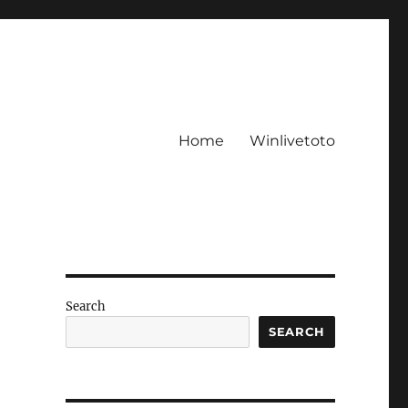
Home
Winlivetoto
Search
SEARCH