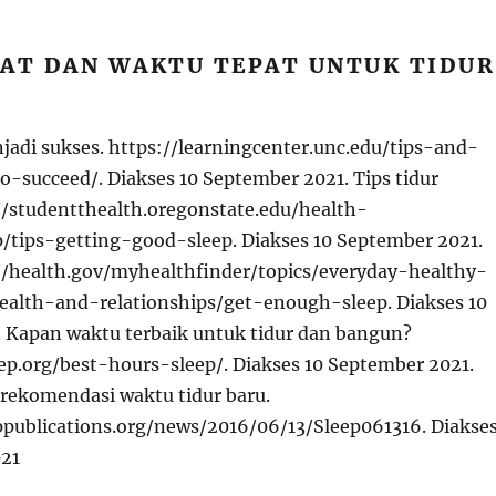
AAT DAN WAKTU TEPAT UNTUK TIDUR
jadi sukses. https://learningcenter.unc.edu/tips-and-
o-succeed/. Diakses 10 September 2021. Tips tidur
//studentthealth.oregonstate.edu/health-
/tips-getting-good-sleep. Diakses 10 September 2021.
://health.gov/myhealthfinder/topics/everyday-healthy-
ealth-and-relationships/get-enough-sleep. Diakses 10
 Kapan waktu terbaik untuk tidur dan bangun?
ep.org/best-hours-sleep/. Diakses 10 September 2021.
rekomendasi waktu tidur baru.
publications.org/news/2016/06/13/Sleep061316. Diakse
021