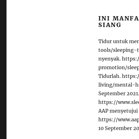
INI MANF
SIANG
Tidur untuk men
tools/sleeping-t
nyenyak. https:
promotion/sleep
Tidurlah. https
living/mental-h
September 2021.
https://www.sle
AAP menyetujui 
https://www.aap
10 September 2