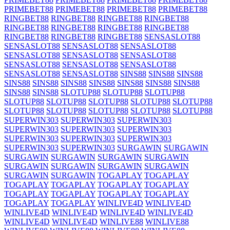
PRIMEBET88
PRIMEBET88
PRIMEBET88
PRIMEBET88
RINGBET88
RINGBET88
RINGBET88
RINGBET88
RINGBET88
RINGBET88
RINGBET88
RINGBET88
RINGBET88
RINGBET88
RINGBET88
SENSASLOT88
SENSASLOT88
SENSASLOT88
SENSASLOT88
SENSASLOT88
SENSASLOT88
SENSASLOT88
SENSASLOT88
SENSASLOT88
SENSASLOT88
SENSASLOT88
SENSASLOT88
SINS88
SINS88
SINS88
SINS88
SINS88
SINS88
SINS88
SINS88
SINS88
SINS88
SINS88
SINS88
SLOTUP88
SLOTUP88
SLOTUP88
SLOTUP88
SLOTUP88
SLOTUP88
SLOTUP88
SLOTUP88
SLOTUP88
SLOTUP88
SLOTUP88
SLOTUP88
SLOTUP88
SUPERWIN303
SUPERWIN303
SUPERWIN303
SUPERWIN303
SUPERWIN303
SUPERWIN303
SUPERWIN303
SUPERWIN303
SUPERWIN303
SUPERWIN303
SUPERWIN303
SURGAWIN
SURGAWIN
SURGAWIN
SURGAWIN
SURGAWIN
SURGAWIN
SURGAWIN
SURGAWIN
SURGAWIN
SURGAWIN
SURGAWIN
SURGAWIN
TOGAPLAY
TOGAPLAY
TOGAPLAY
TOGAPLAY
TOGAPLAY
TOGAPLAY
TOGAPLAY
TOGAPLAY
TOGAPLAY
TOGAPLAY
TOGAPLAY
TOGAPLAY
WINLIVE4D
WINLIVE4D
WINLIVE4D
WINLIVE4D
WINLIVE4D
WINLIVE4D
WINLIVE4D
WINLIVE4D
WINLIVE88
WINLIVE88