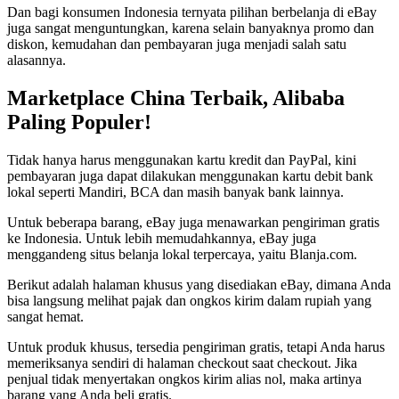
Dan bagi konsumen Indonesia ternyata pilihan berbelanja di eBay
juga sangat menguntungkan, karena selain banyaknya promo dan
diskon, kemudahan dan pembayaran juga menjadi salah satu
alasannya.
Marketplace China Terbaik, Alibaba
Paling Populer!
Tidak hanya harus menggunakan kartu kredit dan PayPal, kini
pembayaran juga dapat dilakukan menggunakan kartu debit bank
lokal seperti Mandiri, BCA dan masih banyak bank lainnya.
Untuk beberapa barang, eBay juga menawarkan pengiriman gratis
ke Indonesia. Untuk lebih memudahkannya, eBay juga
menggandeng situs belanja lokal terpercaya, yaitu Blanja.com.
Berikut adalah halaman khusus yang disediakan eBay, dimana Anda
bisa langsung melihat pajak dan ongkos kirim dalam rupiah yang
sangat hemat.
Untuk produk khusus, tersedia pengiriman gratis, tetapi Anda harus
memeriksanya sendiri di halaman checkout saat checkout. Jika
penjual tidak menyertakan ongkos kirim alias nol, maka artinya
barang yang Anda beli gratis.