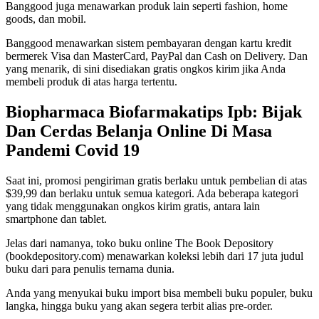
Banggood juga menawarkan produk lain seperti fashion, home
goods, dan mobil.
Banggood menawarkan sistem pembayaran dengan kartu kredit
bermerek Visa dan MasterCard, PayPal dan Cash on Delivery. Dan
yang menarik, di sini disediakan gratis ongkos kirim jika Anda
membeli produk di atas harga tertentu.
Biopharmaca Biofarmakatips Ipb: Bijak
Dan Cerdas Belanja Online Di Masa
Pandemi Covid 19
Saat ini, promosi pengiriman gratis berlaku untuk pembelian di atas
$39,99 dan berlaku untuk semua kategori. Ada beberapa kategori
yang tidak menggunakan ongkos kirim gratis, antara lain
smartphone dan tablet.
Jelas dari namanya, toko buku online The Book Depository
(bookdepository.com) menawarkan koleksi lebih dari 17 juta judul
buku dari para penulis ternama dunia.
Anda yang menyukai buku import bisa membeli buku populer, buku
langka, hingga buku yang akan segera terbit alias pre-order.