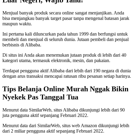
Menjual banyak produk secara online sangat menjanjikan. Anda
bisa menjangkau banyak target pasar tanpa mengenal batasan jarak
maupun waktu.
Ini pertama kali diluncurkan pada tahun 1999 dan berfungsi untuk
membeli dan menjual di seluruh dunia. Jutaan pembeli dan penjual
berbisnis di Alibaba.
Di situs ini Anda akan menemukan jutaan produk di lebih dari 40
kategori utama, termasuk elektronik, mesin, dan pakaian.
Terdapat pengguna aktif Alibaba dari lebih dari 190 negara di dunia
dengan arus transaksi mencapai ratusan ribu pesanan setiap harinya.
Tips Belanja Online Murah Nggak Bikin
Nyekek Pas Tanggal Tua
Menurut data SimilarWeb, situs Alibaba dikunjungi lebih dari 90
juta pengguna aktif sepanjang Februari 2022.
Menurut data dari SimilarWeb, situs web Amazon dikunjungi lebih
dari 2 miliar pengguna aktif sepanjang Februari 2022.