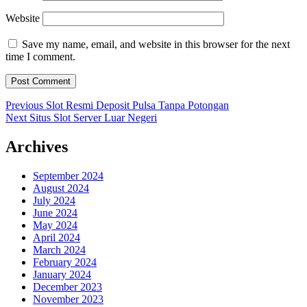
Website
Save my name, email, and website in this browser for the next
time I comment.
Post
Previous
Previous
Slot Resmi Deposit Pulsa Tanpa Potongan
Next
post:
Next
Situs Slot Server Luar Negeri
navigation
post:
Archives
September 2024
August 2024
July 2024
June 2024
May 2024
April 2024
March 2024
February 2024
January 2024
December 2023
November 2023