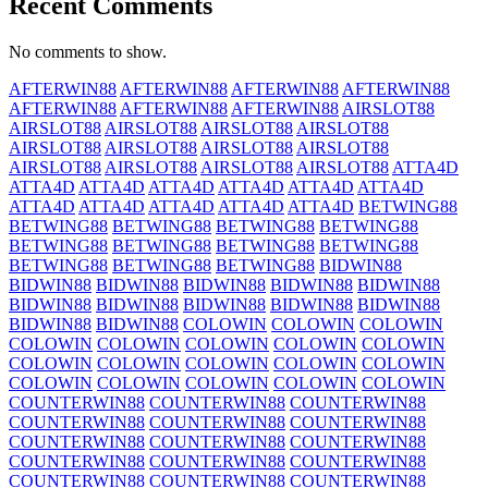
Recent Comments
No comments to show.
AFTERWIN88
AFTERWIN88
AFTERWIN88
AFTERWIN88
AFTERWIN88
AFTERWIN88
AFTERWIN88
AIRSLOT88
AIRSLOT88
AIRSLOT88
AIRSLOT88
AIRSLOT88
AIRSLOT88
AIRSLOT88
AIRSLOT88
AIRSLOT88
AIRSLOT88
AIRSLOT88
AIRSLOT88
AIRSLOT88
ATTA4D
ATTA4D
ATTA4D
ATTA4D
ATTA4D
ATTA4D
ATTA4D
ATTA4D
ATTA4D
ATTA4D
ATTA4D
ATTA4D
BETWING88
BETWING88
BETWING88
BETWING88
BETWING88
BETWING88
BETWING88
BETWING88
BETWING88
BETWING88
BETWING88
BETWING88
BIDWIN88
BIDWIN88
BIDWIN88
BIDWIN88
BIDWIN88
BIDWIN88
BIDWIN88
BIDWIN88
BIDWIN88
BIDWIN88
BIDWIN88
BIDWIN88
BIDWIN88
COLOWIN
COLOWIN
COLOWIN
COLOWIN
COLOWIN
COLOWIN
COLOWIN
COLOWIN
COLOWIN
COLOWIN
COLOWIN
COLOWIN
COLOWIN
COLOWIN
COLOWIN
COLOWIN
COLOWIN
COLOWIN
COUNTERWIN88
COUNTERWIN88
COUNTERWIN88
COUNTERWIN88
COUNTERWIN88
COUNTERWIN88
COUNTERWIN88
COUNTERWIN88
COUNTERWIN88
COUNTERWIN88
COUNTERWIN88
COUNTERWIN88
COUNTERWIN88
COUNTERWIN88
COUNTERWIN88