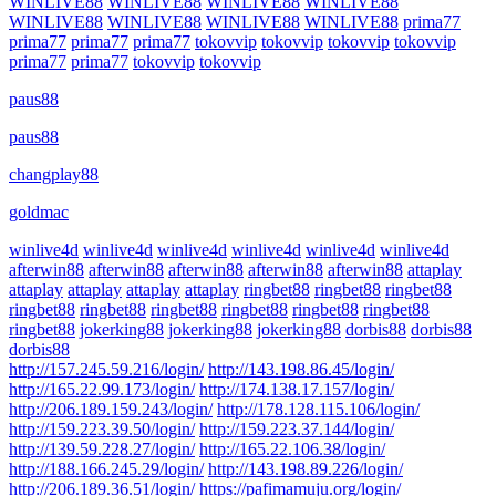
WINLIVE88
WINLIVE88
WINLIVE88
WINLIVE88
WINLIVE88
WINLIVE88
WINLIVE88
WINLIVE88
prima77
prima77
prima77
prima77
tokovvip
tokovvip
tokovvip
tokovvip
prima77
prima77
tokovvip
tokovvip
paus88
paus88
changplay88
goldmac
winlive4d
winlive4d
winlive4d
winlive4d
winlive4d
winlive4d
afterwin88
afterwin88
afterwin88
afterwin88
afterwin88
attaplay
attaplay
attaplay
attaplay
attaplay
ringbet88
ringbet88
ringbet88
ringbet88
ringbet88
ringbet88
ringbet88
ringbet88
ringbet88
ringbet88
jokerking88
jokerking88
jokerking88
dorbis88
dorbis88
dorbis88
http://157.245.59.216/login/
http://143.198.86.45/login/
http://165.22.99.173/login/
http://174.138.17.157/login/
http://206.189.159.243/login/
http://178.128.115.106/login/
http://159.223.39.50/login/
http://159.223.37.144/login/
http://139.59.228.27/login/
http://165.22.106.38/login/
http://188.166.245.29/login/
http://143.198.89.226/login/
http://206.189.36.51/login/
https://pafimamuju.org/login/