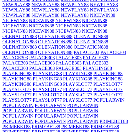
NEWPLAY88
NEWPLAY88
NEWPLAY88
NEWPLAY88
NEWPLAY88
NEWPLAY88
NEWPLAY88
NEWPLAY88
NEWPLAY88
NEWPLAY88
NEWPLAY88
NICEWIN88
NICEWIN88
NICEWIN88
NICEWIN88
NICEWIN88
NICEWIN88
NICEWIN88
NICEWIN88
NICEWIN88
NICEWIN88
NICEWIN88
NICEWIN88
NICEWIN88
OLENATION888
OLENATION888
OLENATION888
OLENATION888
OLENATION888
OLENATION888
OLENATION888
OLENATION888
OLENATION888
OLENATION888
OLENATION888
PALACE303
PALACE303
PALACE303
PALACE303
PALACE303
PALACE303
PALACE303
PALACE303
PALACE303
PALACE303
PALACE303
PALACE303
PALACE303
PLAYKING88
PLAYKING88
PLAYKING88
PLAYKING88
PLAYKING88
PLAYKING88
PLAYKING88
PLAYKING88
PLAYKING88
PLAYKING88
PLAYKING88
PLAYSLOT77
PLAYSLOT77
PLAYSLOT77
PLAYSLOT77
PLAYSLOT77
PLAYSLOT77
PLAYSLOT77
PLAYSLOT77
PLAYSLOT77
PLAYSLOT77
PLAYSLOT77
PLAYSLOT77
PLAYSLOT77
POPULARWIN
POPULARWIN
POPULARWIN
POPULARWIN
POPULARWIN
POPULARWIN
POPULARWIN
POPULARWIN
POPULARWIN
POPULARWIN
POPULARWIN
POPULARWIN
POPULARWIN
PRIMEBET88
PRIMEBET88
PRIMEBET88
PRIMEBET88
PRIMEBET88
PRIMEBET88
PRIMEBET88
PRIMEBET88
PRIMEBET88