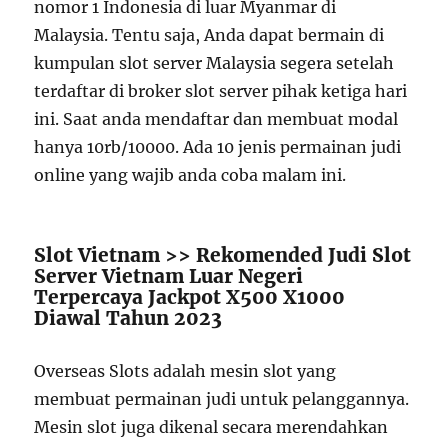
nomor 1 Indonesia di luar Myanmar di
Malaysia. Tentu saja, Anda dapat bermain di
kumpulan slot server Malaysia segera setelah
terdaftar di broker slot server pihak ketiga hari
ini. Saat anda mendaftar dan membuat modal
hanya 10rb/10000. Ada 10 jenis permainan judi
online yang wajib anda coba malam ini.
Slot Vietnam >> Rekomended Judi Slot
Server Vietnam Luar Negeri
Terpercaya Jackpot X500 X1000
Diawal Tahun 2023
Overseas Slots adalah mesin slot yang
membuat permainan judi untuk pelanggannya.
Mesin slot juga dikenal secara merendahkan