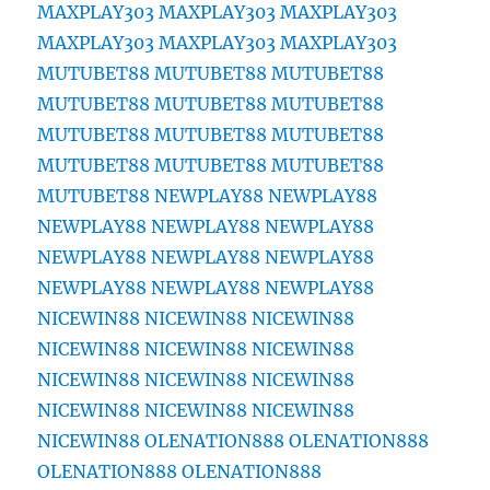
MAXPLAY303
MAXPLAY303
MAXPLAY303
MAXPLAY303
MAXPLAY303
MAXPLAY303
MUTUBET88
MUTUBET88
MUTUBET88
MUTUBET88
MUTUBET88
MUTUBET88
MUTUBET88
MUTUBET88
MUTUBET88
MUTUBET88
MUTUBET88
MUTUBET88
MUTUBET88
NEWPLAY88
NEWPLAY88
NEWPLAY88
NEWPLAY88
NEWPLAY88
NEWPLAY88
NEWPLAY88
NEWPLAY88
NEWPLAY88
NEWPLAY88
NEWPLAY88
NICEWIN88
NICEWIN88
NICEWIN88
NICEWIN88
NICEWIN88
NICEWIN88
NICEWIN88
NICEWIN88
NICEWIN88
NICEWIN88
NICEWIN88
NICEWIN88
NICEWIN88
OLENATION888
OLENATION888
OLENATION888
OLENATION888