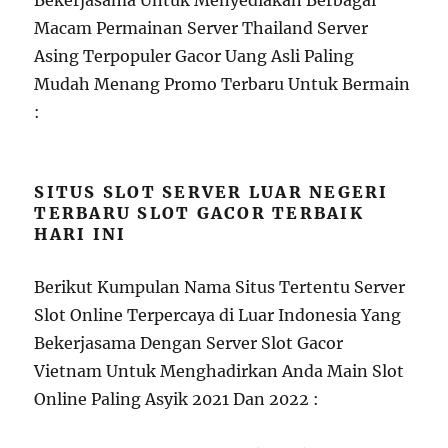
Bekerjasama Untuk Menyediakan Berbagai
Macam Permainan Server Thailand Server
Asing Terpopuler Gacor Uang Asli Paling
Mudah Menang Promo Terbaru Untuk Bermain
:
SITUS SLOT SERVER LUAR NEGERI
TERBARU SLOT GACOR TERBAIK
HARI INI
Berikut Kumpulan Nama Situs Tertentu Server
Slot Online Terpercaya di Luar Indonesia Yang
Bekerjasama Dengan Server Slot Gacor
Vietnam Untuk Menghadirkan Anda Main Slot
Online Paling Asyik 2021 Dan 2022 :