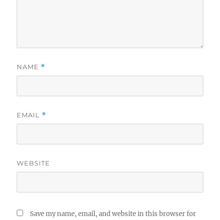
NAME
*
EMAIL
*
WEBSITE
Save my name, email, and website in this browser for