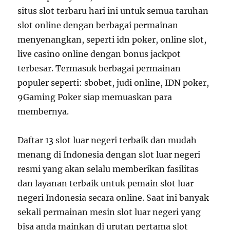
situs slot terbaru hari ini untuk semua taruhan
slot online dengan berbagai permainan
menyenangkan, seperti idn poker, online slot,
live casino online dengan bonus jackpot
terbesar. Termasuk berbagai permainan
populer seperti: sbobet, judi online, IDN poker,
9Gaming Poker siap memuaskan para
membernya.
Daftar 13 slot luar negeri terbaik dan mudah
menang di Indonesia dengan slot luar negeri
resmi yang akan selalu memberikan fasilitas
dan layanan terbaik untuk pemain slot luar
negeri Indonesia secara online. Saat ini banyak
sekali permainan mesin slot luar negeri yang
bisa anda mainkan di urutan pertama slot