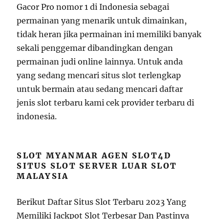
Gacor Pro nomor 1 di Indonesia sebagai
permainan yang menarik untuk dimainkan,
tidak heran jika permainan ini memiliki banyak
sekali penggemar dibandingkan dengan
permainan judi online lainnya. Untuk anda
yang sedang mencari situs slot terlengkap
untuk bermain atau sedang mencari daftar
jenis slot terbaru kami cek provider terbaru di
indonesia.
SLOT MYANMAR AGEN SLOT4D
SITUS SLOT SERVER LUAR SLOT
MALAYSIA
Berikut Daftar Situs Slot Terbaru 2023 Yang
Memiliki Jackpot Slot Terbesar Dan Pastinya