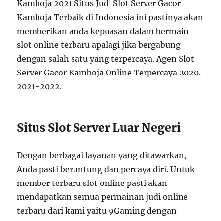
Kamboja 2021 Situs Judi Slot Server Gacor
Kamboja Terbaik di Indonesia ini pastinya akan
memberikan anda kepuasan dalam bermain
slot online terbaru apalagi jika bergabung
dengan salah satu yang terpercaya. Agen Slot
Server Gacor Kamboja Online Terpercaya 2020.
2021-2022.
Situs Slot Server Luar Negeri
Dengan berbagai layanan yang ditawarkan,
Anda pasti beruntung dan percaya diri. Untuk
member terbaru slot online pasti akan
mendapatkan semua permainan judi online
terbaru dari kami yaitu 9Gaming dengan