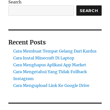
Search
SEARCH
Recent Posts
Cara Membuat Tempat Gelang Dari Kardus
Cara Instal Minecraft Di Laptop
Cara Menghapus Aplikasi App Market
Cara Mengetahui Yang Tidak Follback
Instagram
Cara Mengupload Link Ke Google Drive