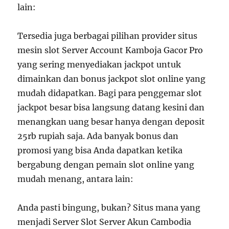
lain:
Tersedia juga berbagai pilihan provider situs
mesin slot Server Account Kamboja Gacor Pro
yang sering menyediakan jackpot untuk
dimainkan dan bonus jackpot slot online yang
mudah didapatkan. Bagi para penggemar slot
jackpot besar bisa langsung datang kesini dan
menangkan uang besar hanya dengan deposit
25rb rupiah saja. Ada banyak bonus dan
promosi yang bisa Anda dapatkan ketika
bergabung dengan pemain slot online yang
mudah menang, antara lain:
Anda pasti bingung, bukan? Situs mana yang
menjadi Server Slot Server Akun Cambodia