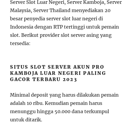
Server Slot Luar Negeri, Server Kamboja, Server
Malaysia, Server Thailand menyediakan 20
besar penyedia server slot luar negeri di
Indonesia dengan RTP tertinggi untuk pemain
slot. Berikut provider slot server asing yang
tersedia:
SITUS SLOT SERVER AKUN PRO
KAMBOJA LUAR NEGERI PALING
GACOR TERBARU 2023
Minimal deposit yang harus dilakukan pemain
adalah 10 ribu. Kemudian pemain harus
menunggu hingga 50.000 dana terkumpul
untuk ditarik.