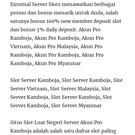
External Server Slots menawarkan berbagai
promo dan bonus menarik untuk Anda, salah
satunya bonus 100% new member deposit slot
dan bonus 5% daily deposit. Akun Pro
Kamboja, Akun Pro Kamboja, Akun Pro
Vietnam, Akun Pro Malaysia, Akun Pro
Kamboja, Akun Pro Kamboja, Akun Pro
Kamboja, Akun Pro Myanmar
Slot Server Kamboja, Slot Server Kamboja, Slot
Server Vietnam, Slot Server Malaysia, Slot
Server Kamboja, Slot Server Kamboja, Slot
Server Kamboja, Slot Server Myanmar
Situs Slot Luar Negeri Server Akun Pro
Kamboja adalah salah satu daftar slot paling