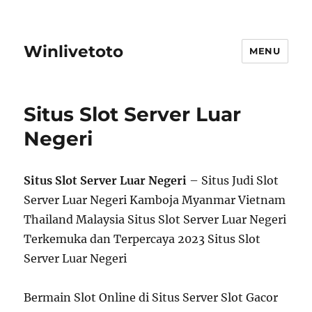
Winlivetoto
MENU
Situs Slot Server Luar
Negeri
Situs Slot Server Luar Negeri
– Situs Judi Slot
Server Luar Negeri Kamboja Myanmar Vietnam
Thailand Malaysia Situs Slot Server Luar Negeri
Terkemuka dan Terpercaya 2023 Situs Slot
Server Luar Negeri
Bermain Slot Online di Situs Server Slot Gacor