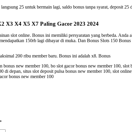
angsung 25 untuk bermain lagi, saldo bonus tanpa syarat, deposit 25 d
 X2 X3 X4 X5 X7 Paling Gacor 2023 2024
ainan slot online. Bonus ini memiliki persyaratan yang berbeda. Anda
n mendapatkan 150rb lagi dibayar di muka. Dan Bonus Slots 150 Bonus 
ksimal 200 ribu member baru. Bonus ini adalah x8. Bonus
gan bonus new member 100, bo slot gacor bonus new member 100, slot 
di depan, situs slot deposit pulsa bonus new member 100, slot onlin
t gacor bonus new member 100
*