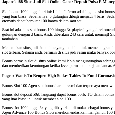
Japanslot88 Situs Judi Slot Online Gacor Deposit Pulsa E Money
Slot bonus 100 hingga hari ini: Liliths Inferno adalah game slot bo
yang luar biasa. Sebenarnya, 5 gulungan dibagi menjadi 4 baris. Sedan
otomatis dapat berputar 100 hanya dalam satu set.
Saat ini ada situs slot bonus 100 hingga 3x playtech yang direkomen
gulungan dengan 3 baris, Anda diberikan 243 cara untuk menang! Slot
tambahan.
Menemukan situs judi slot online yang mudah untuk memenangkan b
slot terbaru. Selama anda bermain di situs judi resmi maka banyak 
Bonus bermain slot di situs online kami lebih menguntungkan sehin
dan memberikan keuntungan ketika level permainan berjalan lancar. 
Pagcor Wants To Reopen High Stakes Tables To Fund Coronavir
Bonus Slot 100 Agen slot bonus harian resmi dan terpercaya menawa
Bonus slot deposit 50rb langsung dapat bonus 50rb. TO dalam bonus 
yang luar biasa ini untuk member slot. 100.
Bonus slot 100 hingga 3x yang dibayarkan di muka sebagai bonus ya
Agen Advance 100 Bonus Slots merekomendasikan mengambil 100 Bonu