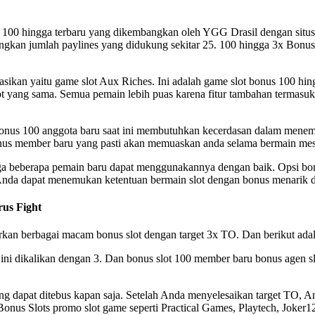
nus 100 hingga terbaru yang dikembangkan oleh YGG Drasil dengan situs
gkan jumlah paylines yang didukung sekitar 25. 100 hingga 3x Bonus Inf
dasikan yaitu game slot Aux Riches. Ini adalah game slot bonus 100 hi
 yang sama. Semua pemain lebih puas karena fitur tambahan termasuk pe
onus 100 anggota baru saat ini membutuhkan kecerdasan dalam mene
bonus member baru yang pasti akan memuaskan anda selama bermain mesi
gga beberapa pemain baru dapat menggunakannya dengan baik. Opsi bon
Anda dapat menemukan ketentuan bermain slot dengan bonus menarik di 
us Fight
rkan berbagai macam bonus slot dengan target 3x TO. Dan berikut ad
ini dikalikan dengan 3. Dan bonus slot 100 member baru bonus agen s
ng dapat ditebus kapan saja. Setelah Anda menyelesaikan target TO, 
s Slots promo slot game seperti Practical Games, Playtech, Joker1