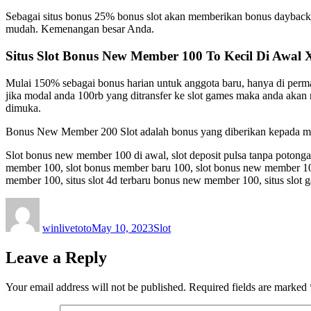
Sebagai situs bonus 25% bonus slot akan memberikan bonus dayback l
mudah. Kemenangan besar Anda.
Situs Slot Bonus New Member 100 To Kecil Di Awal
Mulai 150% sebagai bonus harian untuk anggota baru, hanya di perm
jika modal anda 100rb yang ditransfer ke slot games maka anda aka
dimuka.
Bonus New Member 200 Slot adalah bonus yang diberikan kepada ma
Slot bonus new member 100 di awal, slot deposit pulsa tanpa poton
member 100, slot bonus member baru 100, slot bonus new member 100 
member 100, situs slot 4d terbaru bonus new member 100, situs slo
Author
Posted
Categories
on
winlivetoto
May 10, 2023
Slot
Leave a Reply
Your email address will not be published.
Required fields are marked