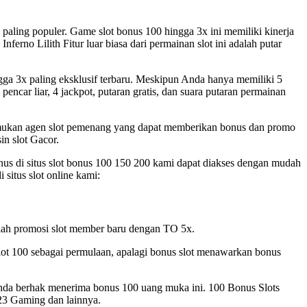
 paling populer. Game slot bonus 100 hingga 3x ini memiliki kinerja
erno Lilith Fitur luar biasa dari permainan slot ini adalah putar
ngga 3x paling eksklusif terbaru. Meskipun Anda hanya memiliki 5
ncar liar, 4 jackpot, putaran gratis, dan suara putaran permainan
mukan agen slot pemenang yang dapat memberikan bonus dan promo
n slot Gacor.
us di situs slot bonus 100 150 200 kami dapat diakses dengan mudah
situs slot online kami:
alah promosi slot member baru dengan TO 5x.
lot 100 sebagai permulaan, apalagi bonus slot menawarkan bonus
Anda berhak menerima bonus 100 uang muka ini. 100 Bonus Slots
23 Gaming dan lainnya.