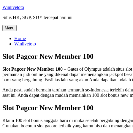
Skip
Winlivetoto
to
Situs HK, SGP, SDY tercepat hari ini.
content
Menu
Home
Winlivetoto
Slot Pagcor New Member 100
Slot Pagcor New Member 100
– Gates of Olympus adalah situs sl
permainan judi online yang dikenal dapat memenangkan jackpot besa
baru yang bergabung. Fasilitas lain yang akan Anda dapatkan adalah t
Anda pasti sudah bermain taruhan termurah se-Indonesia terlebih da
saat ini, Anda dapat dengan mudah memainkan 100 slot bonus new me
Slot Pagcor New Member 100
Klaim 100 slot bonus anggota baru di muka setelah bergabung dengan 
Gunakan bocoran slot gacore terbaik yang kamu bisa dan menangkan h