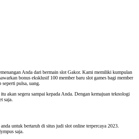
kemenangan Anda dari bermain slot Gakor. Kami memiliki kumpulan
enawarkan bonus eksklusif 100 member baru slot games bagi member
 seperti pulsa, uang.
ng itu akan segera sampai kepada Anda. Dengan kemajuan teknologi
t saja.
da untuk bertaruh di situs judi slot online terpercaya 2023.
lympus saja.