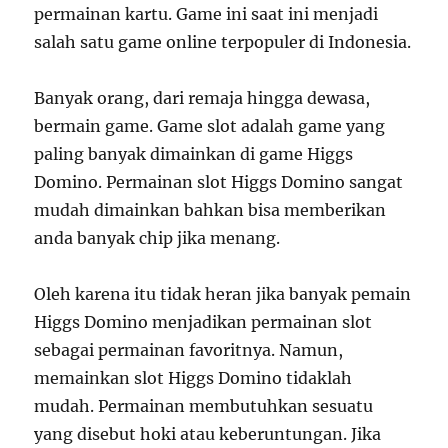
permainan kartu. Game ini saat ini menjadi
salah satu game online terpopuler di Indonesia.
Banyak orang, dari remaja hingga dewasa,
bermain game. Game slot adalah game yang
paling banyak dimainkan di game Higgs
Domino. Permainan slot Higgs Domino sangat
mudah dimainkan bahkan bisa memberikan
anda banyak chip jika menang.
Oleh karena itu tidak heran jika banyak pemain
Higgs Domino menjadikan permainan slot
sebagai permainan favoritnya. Namun,
memainkan slot Higgs Domino tidaklah
mudah. Permainan membutuhkan sesuatu
yang disebut hoki atau keberuntungan. Jika