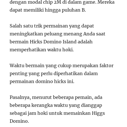
dengan modal chip 2M di dalam game. Mereka
dapat memiliki hingga puluhan B.
Salah satu trik permainan yang dapat
meningkatkan peluang menang Anda saat
bermain Hicks Domino Island adalah
memperhatikan waktu hoki.
Waktu bermain yang cukup merupakan faktor
penting yang perlu diperhatikan dalam
permainan domino hicks ini.
Pasalnya, menurut beberapa pemain, ada
beberapa kerangka waktu yang dianggap
sebagai jam hoki untuk memainkan Higgs
Domino.