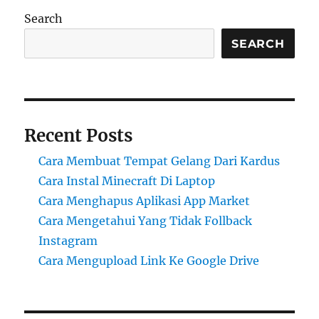
Search
SEARCH
Recent Posts
Cara Membuat Tempat Gelang Dari Kardus
Cara Instal Minecraft Di Laptop
Cara Menghapus Aplikasi App Market
Cara Mengetahui Yang Tidak Follback
Instagram
Cara Mengupload Link Ke Google Drive