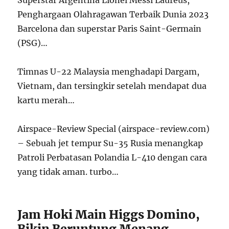
Superstar Argentina Lionel Messi Laureus,
Penghargaan Olahragawan Terbaik Dunia 2023
Barcelona dan superstar Paris Saint-Germain
(PSG)…
Timnas U-22 Malaysia menghadapi Dargam,
Vietnam, dan tersingkir setelah mendapat dua
kartu merah…
Airspace-Review Special (airspace-review.com)
– Sebuah jet tempur Su-35 Rusia menangkap
Patroli Perbatasan Polandia L-410 dengan cara
yang tidak aman. turbo…
Jam Hoki Main Higgs Domino,
Bikin Beruntung Menang