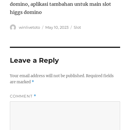
domino, aplikasi tambahan untuk main slot
higgs domino
Author
Posted
Categories
winlivetoto
May 10, 2023
Slot
on
Leave a Reply
Your email address will not be published.
Required fields
are marked
*
COMMENT
*