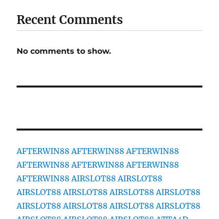
Recent Comments
No comments to show.
AFTERWIN88
AFTERWIN88
AFTERWIN88
AFTERWIN88
AFTERWIN88
AFTERWIN88
AFTERWIN88
AIRSLOT88
AIRSLOT88
AIRSLOT88
AIRSLOT88
AIRSLOT88
AIRSLOT88
AIRSLOT88
AIRSLOT88
AIRSLOT88
AIRSLOT88