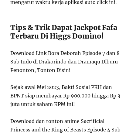
mengatur waktu kerja aplikasi auto click ini.
Tips & Trik Dapat Jackpot Fafa
Terbaru Di Higgs Domino!
Download Link Bora Deborah Episode 7 dan 8
Sub Indo di Drakorindo dan Dramaqu Diburu
Penonton, Tonton Disini
Sejak awal Mei 2023, Bakti Sosial PKH dan
BPNT siap membayar Rp 900.000 hingga Rp 3
juta untuk saham KPM ini!
Download dan tonton anime Sacrificial
Princess and the King of Beasts Episode 4 Sub