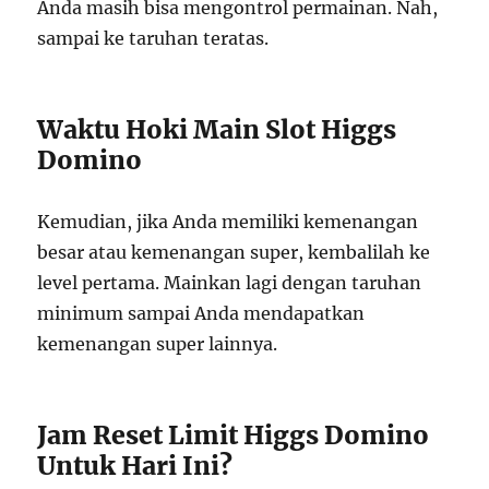
Anda masih bisa mengontrol permainan. Nah,
sampai ke taruhan teratas.
Waktu Hoki Main Slot Higgs
Domino
Kemudian, jika Anda memiliki kemenangan
besar atau kemenangan super, kembalilah ke
level pertama. Mainkan lagi dengan taruhan
minimum sampai Anda mendapatkan
kemenangan super lainnya.
Jam Reset Limit Higgs Domino
Untuk Hari Ini?